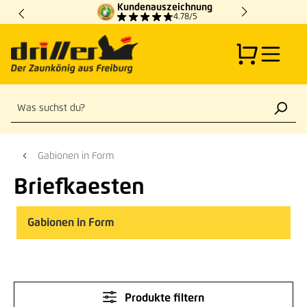
Kundenauszeichnung
Zum Hauptinhalt springen
4.78/5
Gabionen in Form
Briefkaesten
Gabionen in Form
Produkte filtern