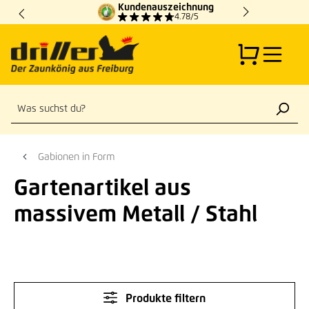
Kundenauszeichnung
Zum Hauptinhalt springen
4.78/5
Gabionen in Form
Gartenartikel aus
massivem Metall / Stahl
Produkte filtern