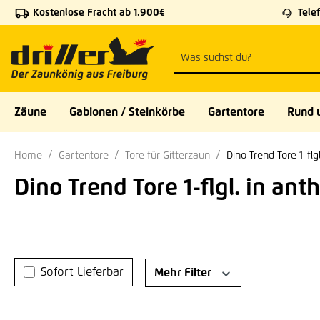
Kostenlose Fracht ab 1.900€
Telef
 Hauptinhalt springen
Zur Suche springen
Zur Hauptnavigation springen
Zäune
Gabionen / Steinkörbe
Gartentore
Rund 
Home
Gartentore
Tore für Gitterzaun
Dino Trend Tore 1-flgl
Dino Trend Tore 1-flgl. in anth
Sofort Lieferbar
Mehr Filter