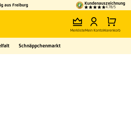
Kundenauszeichnung
g aus Freiburg
4.78/5
Merkliste
Mein Konto
Warenkorb
lfalt
Schnäppchenmarkt