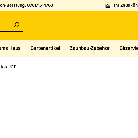
on-Beratung: 0761/1514760
Ihr Zaunköni
ums Haus
Gartenartikel
Zaunbau-Zubehör
Gittervie
rtore IGT