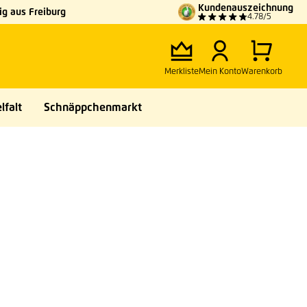
Kundenauszeichnung
g aus Freiburg
4.78/5
Merkliste
Mein Konto
Warenkorb
lfalt
Schnäppchenmarkt