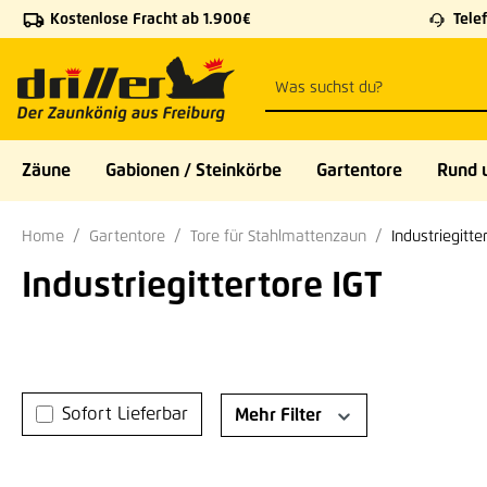
Kostenlose Fracht ab 1.900€
Telef
 Hauptinhalt springen
Zur Suche springen
Zur Hauptnavigation springen
Zäune
Gabionen / Steinkörbe
Gartentore
Rund 
Home
Gartentore
Tore für Stahlmattenzaun
Industriegitte
Industriegittertore IGT
Sofort Lieferbar
Mehr Filter