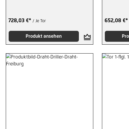
728,03 €*
652,08 €
/ Je Tor
Produkt ansehen
Pro