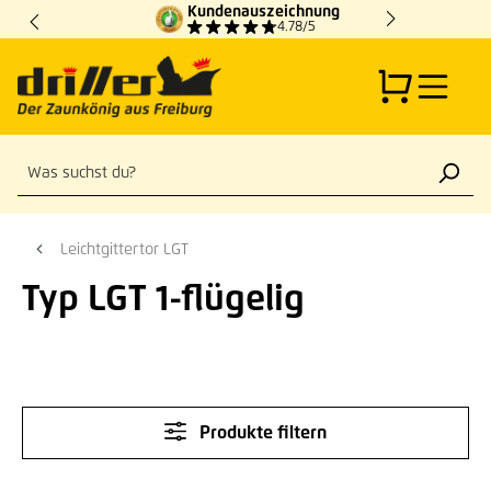
Kundenauszeichnung
Zum Hauptinhalt springen
4.78/5
Leichtgittertor LGT
Typ LGT 1-flügelig
Produkte filtern