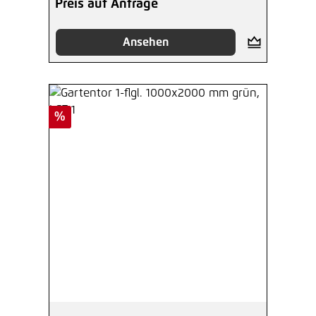
Preis auf Anfrage
Ansehen
Rabatt
%