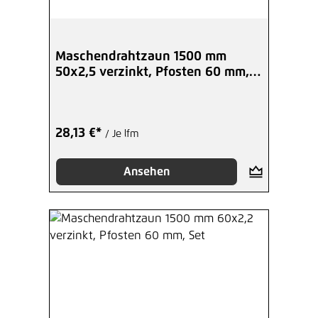
28,92 €*
/ Je Ring
Hinzufügen
Maschendrahtzaun 1500 mm
50x2,5 verzinkt, Pfosten 60 mm,
Draht Ø 1,2 mm normalverzinkt,
Set
Ring a 2,5 Kg
17,83 €*
/ Je Ring
28,13 €*
/ Je lfm
Hinzufügen
Ansehen