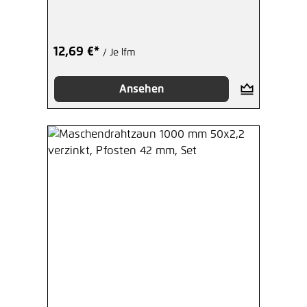
Set
12,69 €*
/ Je lfm
Ansehen