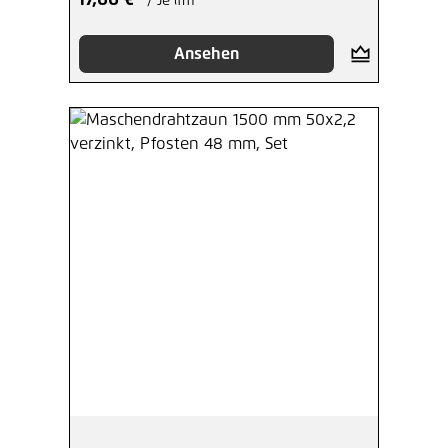
17,66 €*
/ Je lfm
Ansehen