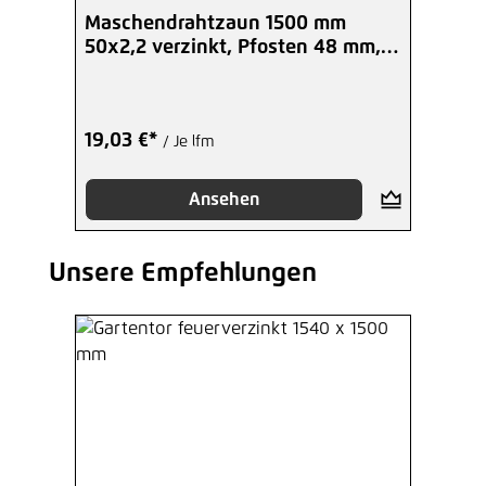
Maschendrahtzaun 1500 mm
50x2,2 verzinkt, Pfosten 48 mm,
Set
19,03 €*
/ Je lfm
Ansehen
Unsere Empfehlungen
Produktgalerie überspringen