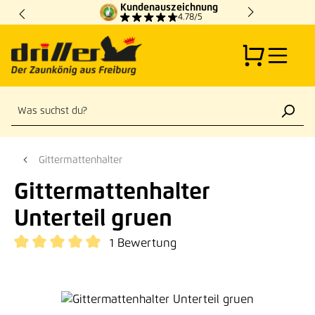
Kundenauszeichnung
Zum Hauptinhalt springen
4.78/5
Gittermattenhalter
Gittermattenhalter
Unterteil gruen
1 Bewertung
Durchschnittliche Bewertung von 5 von 5 Sternen
Bildergalerie überspringen