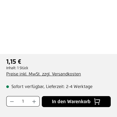
1,15 €
Regulärer Preis:
Inhalt:
1 Stück
Preise inkl. MwSt. zzgl. Versandkosten
Sofort verfügbar, Lieferzeit: 2-4 Werktage
Produkt Anzahl: Gib den gewünschten Wer
In den Warenkorb