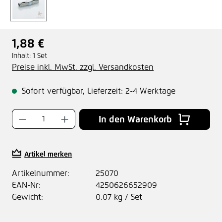
1,88 €
Regulärer Preis:
Inhalt:
1 Set
Preise inkl. MwSt. zzgl. Versandkosten
Sofort verfügbar, Lieferzeit: 2-4 Werktage
Produkt Anzahl: Gib den gewünschten Wer
In den Warenkorb
Artikel merken
Artikelnummer:
25070
EAN-Nr:
4250626652909
Gewicht:
0.07 kg / Set