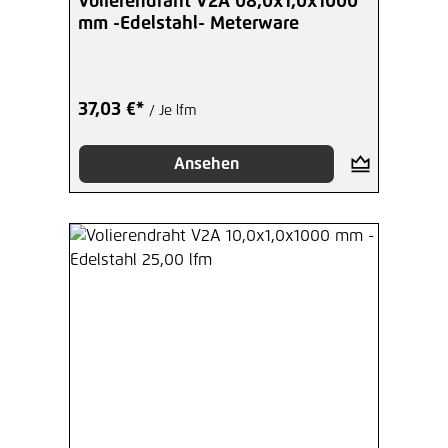
Volierendraht V2A 08,0x1,0x1000
mm -Edelstahl- Meterware
37,03 €*
/ Je lfm
Ansehen