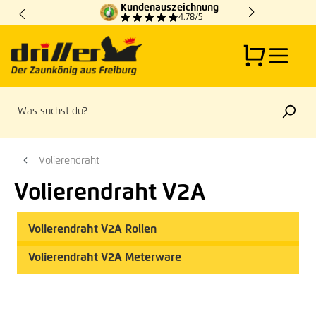
Kundenauszeichnung
Zum Hauptinhalt springen
4.78/5
Volierendraht
Volierendraht V2A
Volierendraht V2A Rollen
Volierendraht V2A Meterware