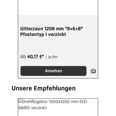
Gitterzaun 1208 mm *8+6+8*
Pfostentyp I verzinkt
Ab
40,17 €*
/ Je lfm
Ansehen
Unsere Empfehlungen
Produktgalerie überspringen