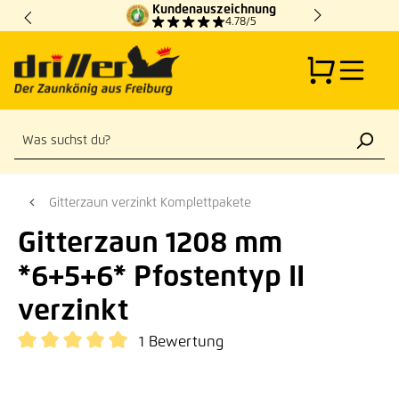
Kundenauszeichnung
Zum Hauptinhalt springen
4.78/5
Gitterzaun verzinkt Komplettpakete
Gitterzaun 1208 mm
*6+5+6* Pfostentyp II
verzinkt
1 Bewertung
Durchschnittliche Bewertung von 5 von 5 Sternen