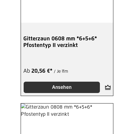
Gitterzaun 0608 mm *6+5+6*
Pfostentyp II verzinkt
Ab
20,56 €*
/ Je lfm
Ansehen