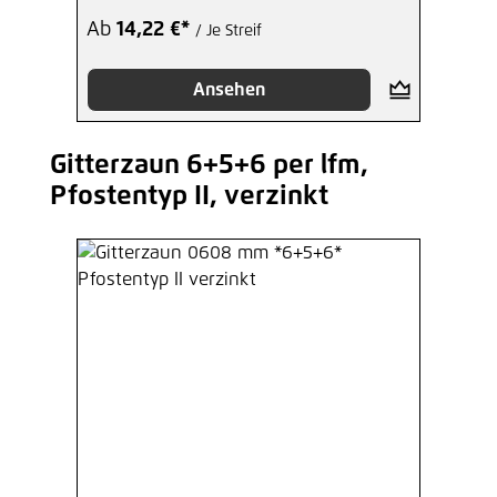
Ab
14,22 €*
/ Je Streif
Ansehen
Gitterzaun 6+5+6 per lfm,
Produktgalerie überspringen
Pfostentyp II, verzinkt