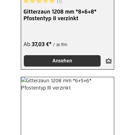
(1)
Hinzufügen
Durchschnittliche Bewertung von 5 von 5 Sterne
Gitterzaun 1208 mm *8+6+8*
Pfostentyp II verzinkt
Montagehilfe für
Doppelstabmattenzaun MS/HS
Ab
15,37 €*
/ Je Stück
Ab
37,03 €*
/ Je lfm
Hinzufügen
Ansehen