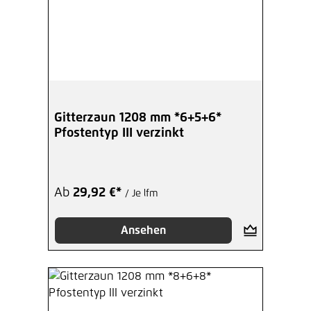
Gitterzaun 1208 mm *6+5+6*
Pfostentyp III verzinkt
Ab
29,92 €*
/ Je lfm
Ansehen