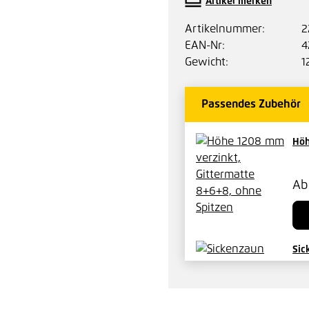
Artikel merken
Artikelnummer:
2
EAN-Nr:
4
Gewicht:
1
Passendes Zubehör
Höh
A
Sic
Mit
A