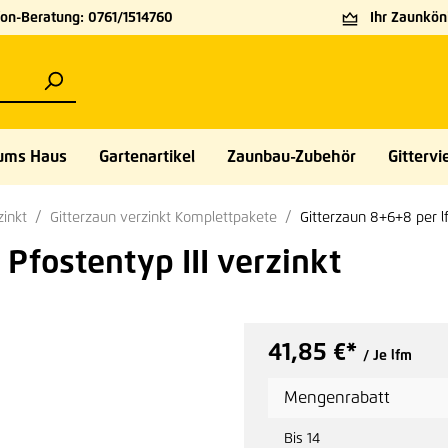
on-Beratung: 0761/1514760
Ihr Zaunköni
ums Haus
Gartenartikel
Zaunbau-Zubehör
Gittervie
zinkt
Gitterzaun verzinkt Komplettpakete
Gitterzaun 8+6+8 per lf
Pfostentyp III verzinkt
41,85 €*
/ Je lfm
Mengenrabatt
Bis
14