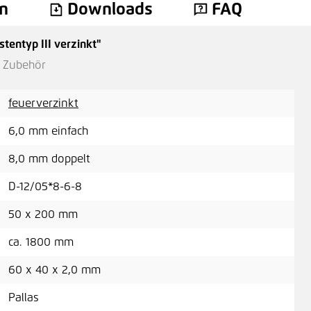
n
Downloads
FAQ
entyp III verzinkt"
Sic
n Zubehör
Eck
A
feuerverzinkt
6,0 mm einfach
8,0 mm doppelt
Büg
D-12/05*8-6-8
3,0
50 x 200 mm
ca. 1800 mm
60 x 40 x 2,0 mm
Bod
ver
Pallas