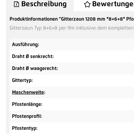
Beschreibung
Bewertunge
Produktinformationen "Gitterzaun 1208 mm *8+6+8* Pfost
Gitterzaun Typ 8+6+8 per lfm inklusive dem komplette
Ausführung:
Draht Ø senkrecht:
Draht Ø waagerecht:
Gittertyp:
Maschenweite
:
Pfostenlänge:
Pfostenprofil:
Pfostentyp: