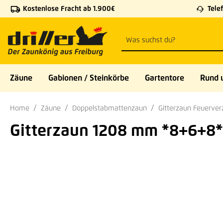
Kostenlose Fracht ab 1.900€
Telef
 Hauptinhalt springen
Zur Suche springen
Zur Hauptnavigation springen
Zäune
Gabionen / Steinkörbe
Gartentore
Rund 
Home
Zäune
Doppelstabmattenzaun
Gitterzaun Feuerver
Gitterzaun 1208 mm *8+6+8* 