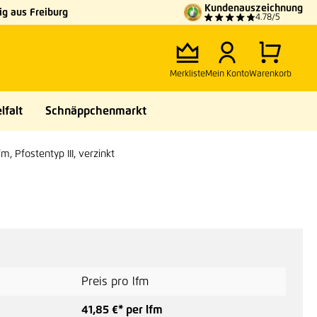
Kundenauszeichnung
g aus Freiburg
4.78/5
Merkliste
Mein Konto
Warenkorb
lfalt
Schnäppchenmarkt
m, Pfostentyp III, verzinkt
Preis pro lfm
41,85 €* per lfm