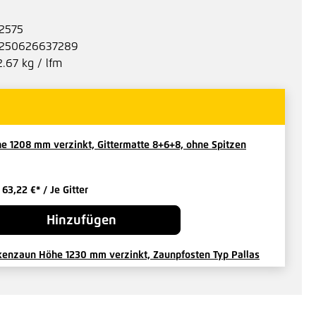
2575
250626637289
2.67 kg / lfm
e 1208 mm verzinkt, Gittermatte 8+6+8, ohne Spitzen
b
63,22 €*
/ Je Gitter
Hinzufügen
kenzaun Höhe 1230 mm verzinkt, Zaunpfosten Typ Pallas
te
b
28,36 €*
/ Je Pfosten