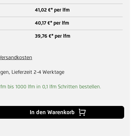
41,02 €* per lfm
40,17 €* per lfm
39,76 €* per lfm
. Versandkosten
agen, Lieferzeit 2-4 Werktage
lfm bis 1000 lfm in
0,1
lfm Schritten bestellen.
In den Warenkorb