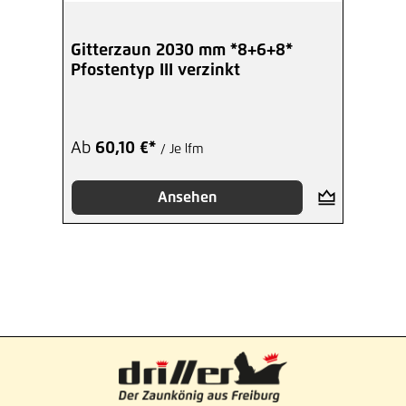
Gitterzaun 2030 mm *8+6+8*
Pfostentyp III verzinkt
Ab
60,10 €*
/ Je lfm
Ansehen