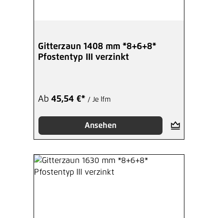
Gitterzaun 1408 mm *8+6+8*
Pfostentyp III verzinkt
Ab
45,54 €*
/ Je lfm
Ansehen