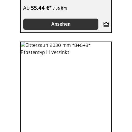
Ab
55,44 €*
/ Je lfm
Ansehen