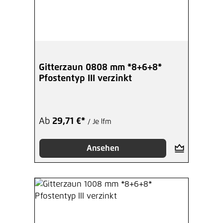
Gitterzaun 0808 mm *8+6+8*
Pfostentyp III verzinkt
Ab
29,71 €*
/ Je lfm
Ansehen