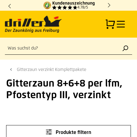
Kundenauszeichnung
Zum Hauptinhalt springen
4.78/5
Gitterzaun verzinkt Komplettpakete
Gitterzaun 8+6+8 per lfm,
Pfostentyp III, verzinkt
Produkte filtern