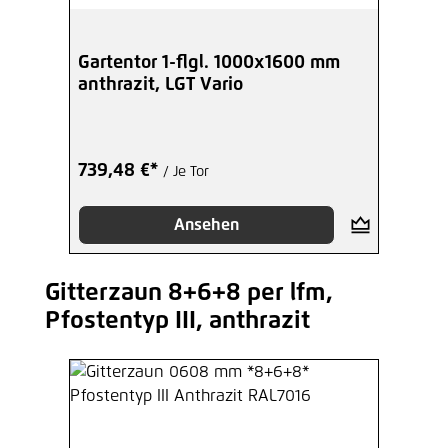
Gartentor 1-flgl. 1000x1600 mm
anthrazit, LGT Vario
739,48 €*
/ Je Tor
Ansehen
Gitterzaun 8+6+8 per lfm,
Produktgalerie überspringen
Pfostentyp III, anthrazit