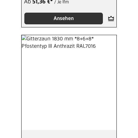
Ab
51,36 €*
/ Je lfm
Ansehen