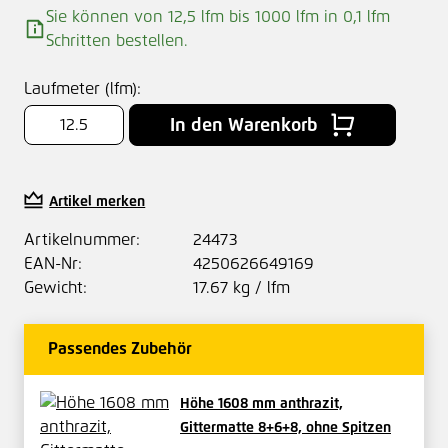
Sie können von 12,5 lfm bis 1000 lfm in
0,1
lfm
Schritten bestellen.
Laufmeter (lfm):
In den Warenkorb
Artikel merken
Artikelnummer:
24473
EAN-Nr:
4250626649169
Gewicht:
17.67 kg / lfm
Passendes Zubehör
Höhe 1608 mm anthrazit,
Gittermatte 8+6+8, ohne Spitzen