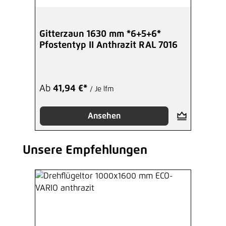
Gitterzaun 1630 mm *6+5+6*
Pfostentyp II Anthrazit RAL 7016
Ab
41,94 €*
/ Je lfm
Ansehen
Unsere Empfehlungen
Produktgalerie überspringen