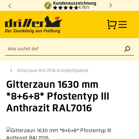
Kundenauszeichnung
Zum Hauptinhalt springen
4.78/5
Gitterzaun RAL7016 Komplettpakete
Gitterzaun 1630 mm
*8+6+8* Pfostentyp III
Anthrazit RAL7016
Bildergalerie überspringen