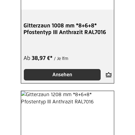
Gitterzaun 1008 mm *8+6+8*
Pfostentyp III Anthrazit RAL7016
Ab
38,97 €*
/ Je lfm
Ansehen