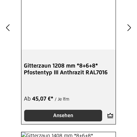
Gitterzaun 1208 mm *8+6+8*
Pfostentyp III Anthrazit RAL7016
Ab
45,07 €*
/ Je lfm
Ansehen