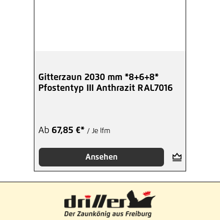
Gitterzaun 2030 mm *8+6+8*
Pfostentyp III Anthrazit RAL7016
Ab
67,85 €*
/ Je lfm
Ansehen