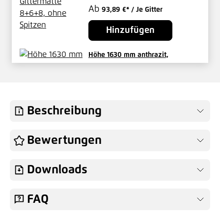
Ab
93,89 €*
/ Je Gitter
Hinzufügen
Höhe 1630 mm anthrazit,
Zaunpfosten Typ Pallas Mitte
Ab
36,15 €*
/ Je Pfosten
Hinzufügen
Beschreibung
Höhe 1630 mm anthrazit,
Bewertungen
Zaunpfosten Typ Pallas Eck
Ab
43,20 €*
/ Je Pfosten
Downloads
Hinzufügen
FAQ
Bodenplatte für Rechteckrohr