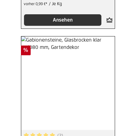
/ Je Kg
vorher 0,99 €*
Ansehen
Rabatt
%
(2)