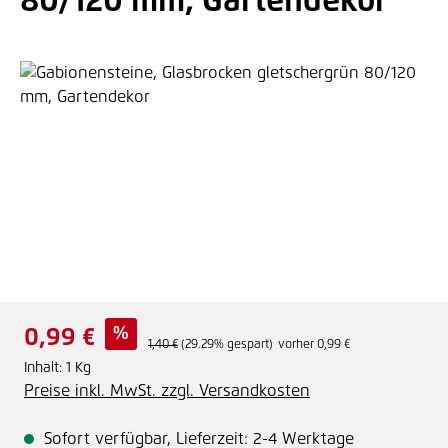
80/120 mm, Gartendekor
Bildergalerie überspringen
Verkaufspreis:
%
0,99 €
Regulärer Preis:
1,40 €
(29.29% gespart)
vorher 0,99 €
Inhalt:
1 Kg
Preise inkl. MwSt. zzgl. Versandkosten
Sofort verfügbar, Lieferzeit: 2-4 Werktage