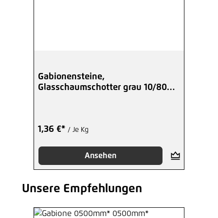
Gabionensteine,
Glasschaumschotter grau 10/80
mm
1,36 €*
/ Je Kg
Ansehen
Unsere Empfehlungen
Produktgalerie überspringen