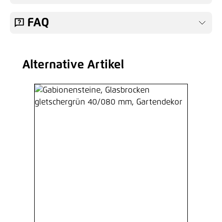
FAQ
Alternative Artikel
Produktgalerie überspringen