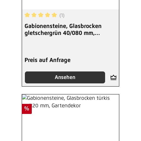
(1)
Durchschnittliche Bewertung von 5 von 5 Sterne
Gabionensteine, Glasbrocken
gletschergrün 40/080 mm,
Gartendekor
Preis auf Anfrage
Ansehen
Rabatt
%