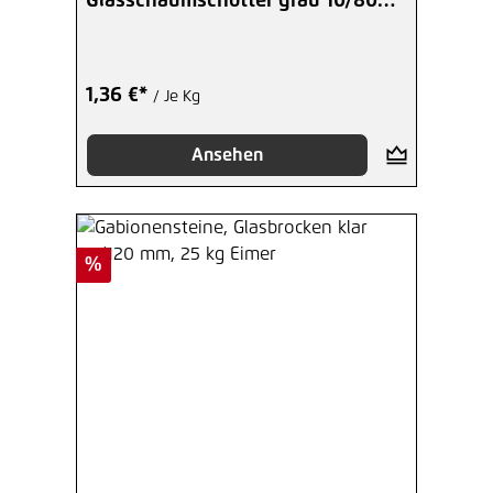
Glasschaumschotter grau 10/80
mm
1,36 €*
/ Je Kg
Ansehen
Rabatt
%