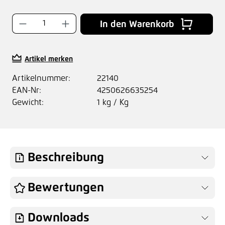
Produkt Anzahl: Gib den gewünschten Wer
In den Warenkorb
Artikel merken
Artikelnummer:
22140
EAN-Nr:
4250626635254
Gewicht:
1 kg / Kg
Beschreibung
Bewertungen
Downloads