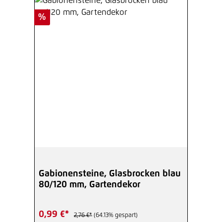
Rabatt
%
Gabionensteine, Glasbrocken blau
80/120 mm, Gartendekor
0,99 €*
2,76 €*
(64.13% gespart)