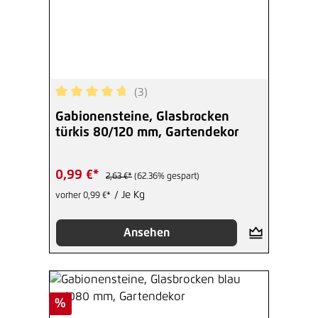
(3)
Durchschnittliche Bewertung von 4.67 von 5 Ste
Gabionensteine, Glasbrocken
türkis 80/120 mm, Gartendekor
0,99 €*
2,63 €*
(62.36% gespart)
/ Je Kg
vorher 0,99 €*
Ansehen
Rabatt
%