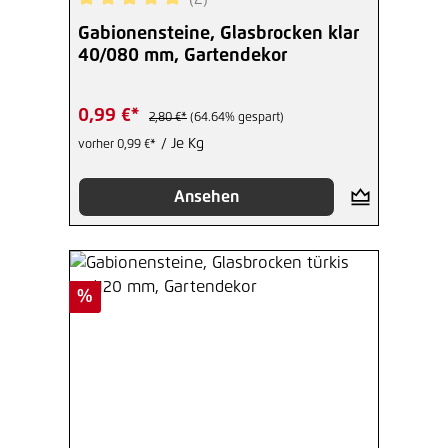
Durchschnittliche Bewertung von 5 von 5 Sterne
Gabionensteine, Glasbrocken klar
40/080 mm, Gartendekor
0,99 €*
2,80 €*
(64.64% gespart)
/ Je Kg
vorher 0,99 €*
Ansehen
Rabatt
%