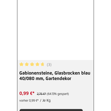
(3)
Durchschnittliche Bewertung von 4.67 von 5 Ste
Gabionensteine, Glasbrocken blau
40/080 mm, Gartendekor
0,99 €*
2,76 €*
(64.13% gespart)
/ Je Kg
vorher 0,99 €*