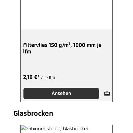
Filtervlies 150 g/m², 1000 mm je
lfm
2,18 €*
/ Je lfm
Ansehen
Glasbrocken
Produktgalerie überspringen