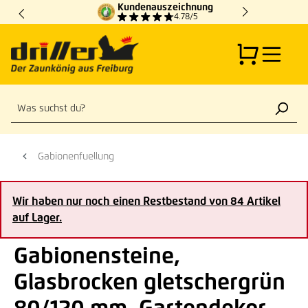
Kundenauszeichnung
Zum Hauptinhalt springen
4.78/5
Gabionenfuellung
Wir haben nur noch einen Restbestand von 84 Artikel
auf Lager.
Gabionensteine,
Glasbrocken gletschergrün