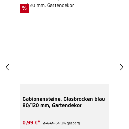
Rabatt
%
Gabionensteine, Glasbrocken blau
80/120 mm, Gartendekor
0,99 €*
2,76 €*
(64.13% gespart)