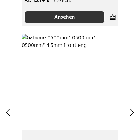
Ab
15,14 €*
/ Je Korb
Ansehen