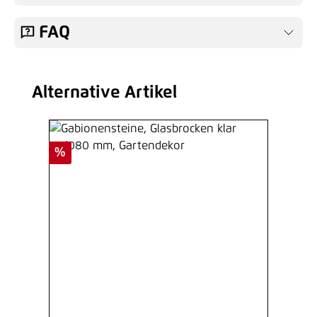
FAQ
Alternative Artikel
Produktgalerie überspringen
Rabatt
%