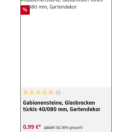
Rabatt
%
(1)
Durchschnittliche Bewertung von 5 von 5 Sterne
Gabionensteine, Glasbrocken
türkis 40/080 mm, Gartendekor
0,99 €*
2,63 €*
(62.36% gespart)