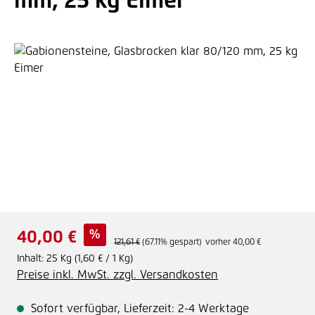
mm, 25 kg Eimer
Bildergalerie überspringen
Verkaufspreis:
%
40,00 €
Regulärer Preis:
121,61 €
(67.11% gespart)
vorher 40,00 €
Inhalt:
25 Kg
(1,60 € / 1 Kg)
Preise inkl. MwSt. zzgl. Versandkosten
Sofort verfügbar, Lieferzeit: 2-4 Werktage