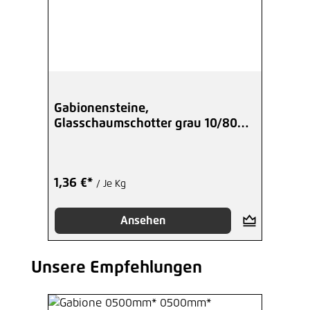
Gabionensteine,
Glasschaumschotter grau 10/80
mm
1,36 €*
/ Je Kg
Ansehen
Unsere Empfehlungen
Produktgalerie überspringen