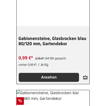
Gabionensteine, Glasbrocken blau
80/120 mm, Gartendekor
0,99 €*
2,76 €*
(64.13% gespart)
/ Je Kg
vorher 0,99 €*
Ansehen
Rabatt
%