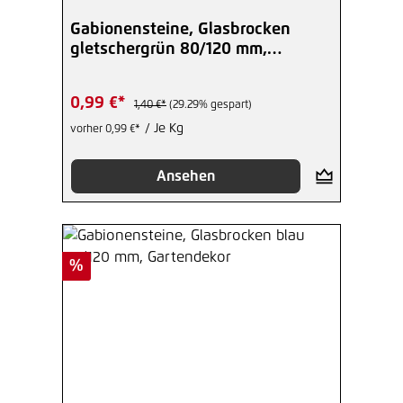
Gabionensteine, Glasbrocken
gletschergrün 80/120 mm,
Gartendekor
0,99 €*
1,40 €*
(29.29% gespart)
/ Je Kg
vorher 0,99 €*
Ansehen
Rabatt
%