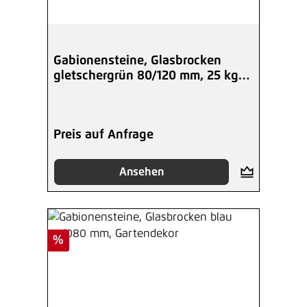
Gabionensteine, Glasbrocken
gletschergrün 80/120 mm, 25 kg
Eimer
Preis auf Anfrage
Ansehen
Rabatt
%