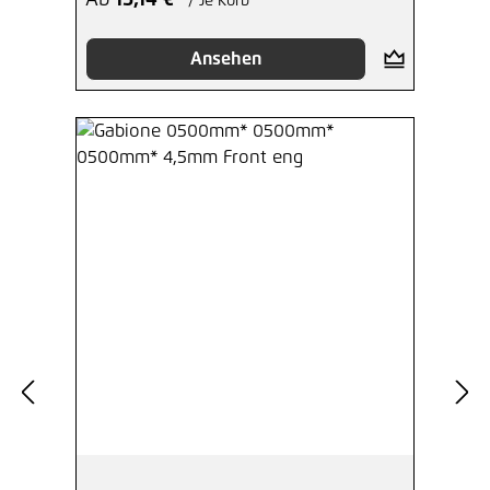
Ab
15,14 €*
/ Je Korb
Ansehen