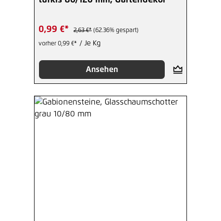
türkis 80/120 mm, Gartendekor
0,99 €*
2,63 €*
(62.36% gespart)
/ Je Kg
vorher 0,99 €*
Ansehen