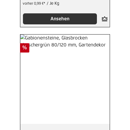
/ Je Kg
vorher 0,99 €*
Ansehen
Rabatt
%