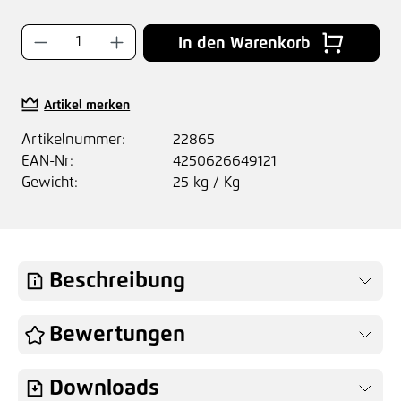
Produkt Anzahl: Gib den gewünschten Wer
In den Warenkorb
Artikel merken
Artikelnummer:
22865
EAN-Nr:
4250626649121
Gewicht:
25 kg / Kg
Beschreibung
Bewertungen
Downloads