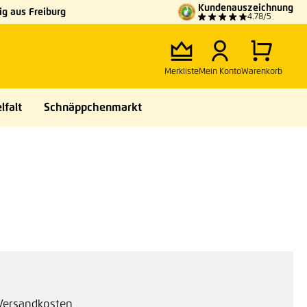
Kundenauszeichnung
g aus Freiburg
4.78/5
Merkliste
Mein Konto
Warenkorb
lfalt
Schnäppchenmarkt
. Versandkosten