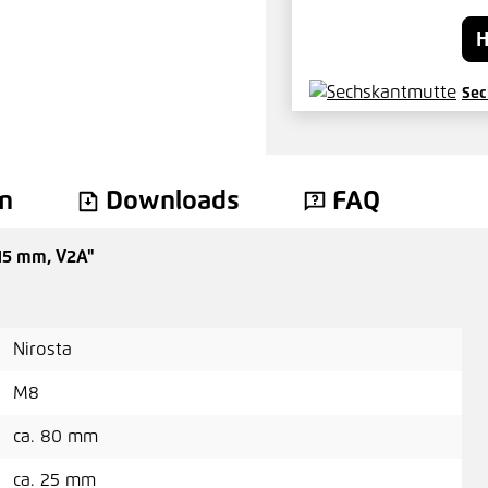
H
Sec
0,0
n
Downloads
FAQ
15 mm, V2A"
Rän
11,
Nirosta
M8
ca. 80 mm
Hut
ca. 25 mm