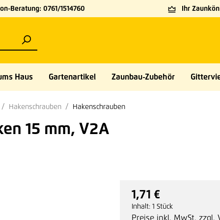
on-Beratung: 0761/1514760
Ihr Zaunköni
ums Haus
Gartenartikel
Zaunbau-Zubehör
Gittervie
Hakenschrauben
Hakenschrauben
ken 15 mm, V2A
1,71 €
Regulärer Preis:
Inhalt:
1 Stück
Preise inkl. MwSt. zzgl