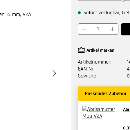
Sofort verfügbar, Lief
Produkt Anzahl:
Artikel merken
Artikelnummer:
1
EAN-Nr:
4
Gewicht:
0
Passendes Zubehör
Abr
0,3