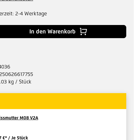
erzeit: 2-4 Werktage
 Gib den gewünschten Wert ein oder benu
In den Warenkorb
4036
250626617755
.03 kg / Stück
issmutter M08 V2A
7 €*
/ Je Stück