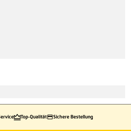
6 €*
/ Je Stück
inzufügen
Service
Top-Qualität
Sichere Bestellung