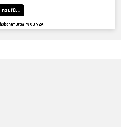
inzufügen
hskantmutter M 08 V2A
8 €*
/ Je Stück
Hinzufügen
delmutter M8 niederige Form
08 €*
/ Je Stück
Hinzufügen
mutter M 08 V2A