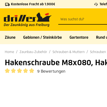
Kostenlose Fracht ab 1.900€
Telef
 Hauptinhalt springen
Zur Suche springen
Zur Hauptnavigation springen
Zäune
Gabionen / Steinkörbe
Gartentore
Rund 
Home
Zaunbau-Zubehör
Schrauben & Muttern
Schrauben
Hakenschraube M8x080, Ha
9 Bewertungen
Durchschnittliche Bewertung von 4.89 von 5 Sternen