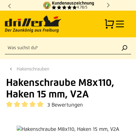
Kundenauszeichnung
Zum Hauptinhalt springen
4.78/5
Hakenschrauben
Hakenschraube M8x110,
Haken 15 mm, V2A
3 Bewertungen
Durchschnittliche Bewertung von 5 von 5 Sternen
Bildergalerie überspringen