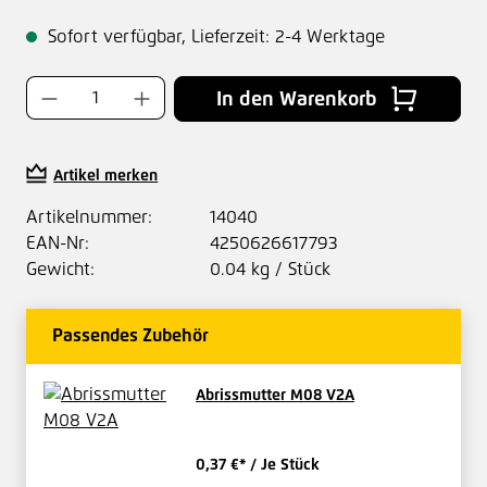
Sofort verfügbar, Lieferzeit: 2-4 Werktage
Produkt Anzahl: Gib den gewünschten Wer
In den Warenkorb
Artikel merken
Artikelnummer:
14040
EAN-Nr:
4250626617793
Gewicht:
0.04 kg / Stück
Passendes Zubehör
Abrissmutter M08 V2A
0,37 €*
/ Je Stück