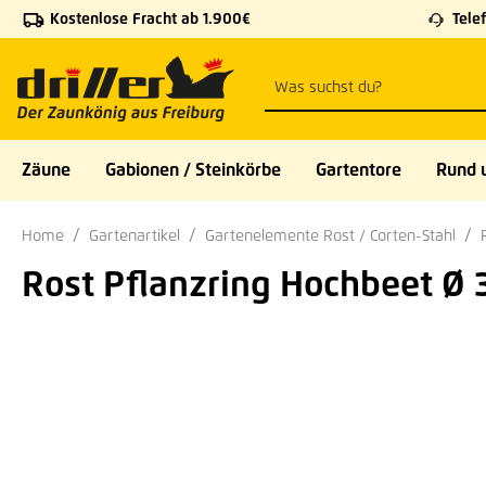
Kostenlose Fracht ab 1.900€
Telef
 Hauptinhalt springen
Zur Suche springen
Zur Hauptnavigation springen
Zäune
Gabionen / Steinkörbe
Gartentore
Rund 
Home
Gartenartikel
Gartenelemente Rost / Corten-Stahl
Rost Pflanzring Hochbeet Ø