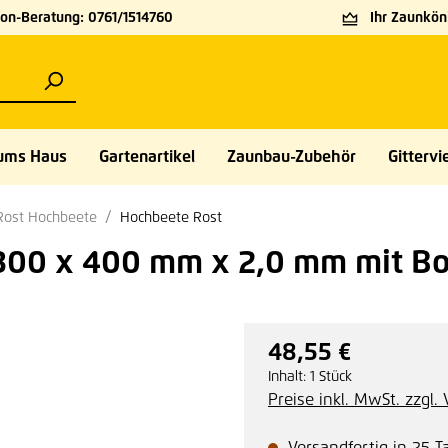
on-Beratung: 0761/1514760
Ihr Zaunköni
ums Haus
Gartenartikel
Zaunbau-Zubehör
Gittervie
Rost Hochbeete
Hochbeete Rost
 300 x 400 mm x 2,0 mm mit B
48,55 €
Regulärer Preis:
Inhalt:
1 Stück
Preise inkl. MwSt. zzgl