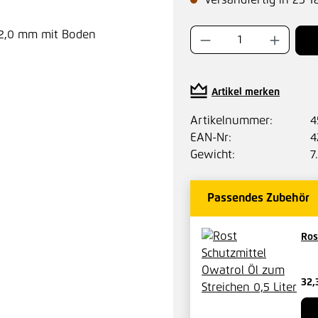
Versandfertig in 25 T
Produkt Anzahl:
Artikel merken
Artikelnummer:
4
EAN-Nr:
4
Gewicht:
7
Passendes Zubehör
Ros
32,