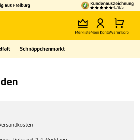
Kundenauszeichnung
g aus Freiburg
4.78/5
Merkliste
Mein Konto
Warenkorb
lfalt
Schnäppchenmarkt
oden
. Versandkosten