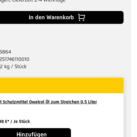
agen, Lieferzeit 2-4 Werktage
 Gib den gewünschten Wert ein oder benu
In den Warenkorb
5864
251746110010
.2 kg / Stück
t Schutzmittel Owatrol Öl zum Streichen 0,5 Liter
38 €*
/ Je Stück
Hinzufügen