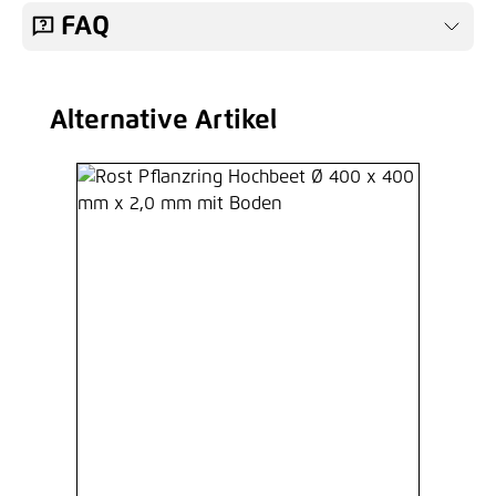
FAQ
Alternative Artikel
Produktgalerie überspringen