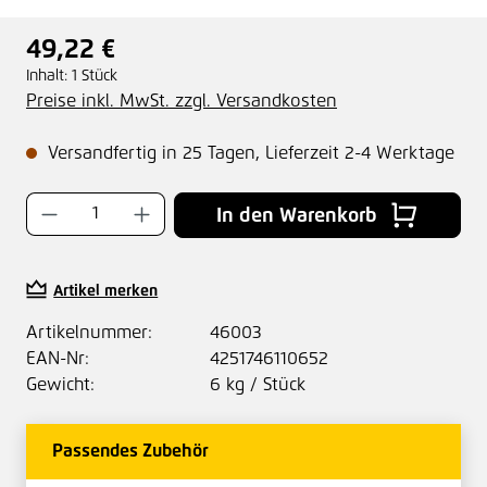
49,22 €
Regulärer Preis:
Inhalt:
1 Stück
Preise inkl. MwSt. zzgl. Versandkosten
Versandfertig in 25 Tagen, Lieferzeit 2-4 Werktage
Produkt Anzahl: Gib den gewünschten Wer
In den Warenkorb
Artikel merken
Artikelnummer:
46003
EAN-Nr:
4251746110652
Gewicht:
6 kg / Stück
Passendes Zubehör