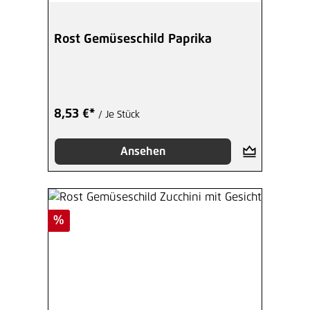
Rost Gemüseschild Paprika
8,53 €*
/ Je Stück
Ansehen
Rabatt
%