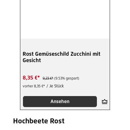
Rost Gemüseschild Zucchini mit
Gesicht
8,35 €*
9,23 €*
(9.53% gespart)
/ Je Stück
vorher 8,35 €*
Ansehen
Hochbeete Rost
Produktgalerie überspringen