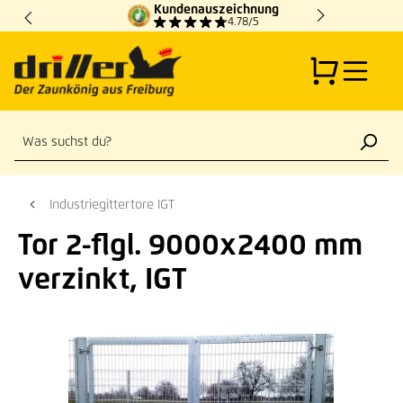
Kundenauszeichnung
Zum Hauptinhalt springen
4.78/5
Industriegittertore IGT
Tor 2-flgl. 9000x2400 mm
verzinkt, IGT
Bildergalerie überspringen