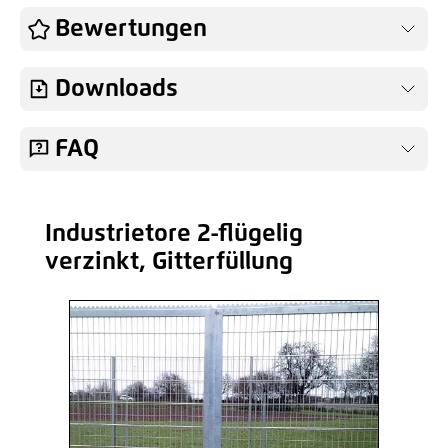
Profilzylinder 27,0/27,0
Bewertungen
gleichschließend
26,23 €*
/ Je Stück
Downloads
Hinzufügen
FAQ
Industrietore 2-flügelig
Produktgalerie überspringen
verzinkt, Gitterfüllung