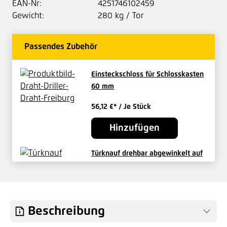
EAN-Nr:
4251746102459
Gewicht:
280 kg / Tor
Passendes Zubehör
Einsteckschloss für Schlosskasten
60 mm
56,12 €*
/ Je Stück
Hinzufügen
Türknauf drehbar abgewinkelt auf
Rosette
52,42 €*
/ Je Stück
Hinzufügen
Beschreibung