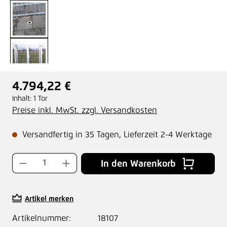
4.794,22 €
Regulärer Preis:
Inhalt:
1 Tor
Preise inkl. MwSt. zzgl. Versandkosten
Versandfertig in 35 Tagen, Lieferzeit 2-4 Werktage
Produkt Anzahl: Gib den gewünschten Wer
In den Warenkorb
Artikel merken
Artikelnummer:
18107