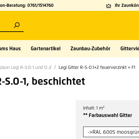
on-Beratung: 0761/1514760
Ihr Zaunköni
ums Haus
Gartenartikel
Zaunbau-Zubehör
Gittervie
zaun Legi R-S.O-1 und O-2
Legi Gitter R-S-O.1+2 feuerverzinkt + F1
S.O-1, beschichtet
Inhalt:
1 m²
au
** Farbauswahl Gitter