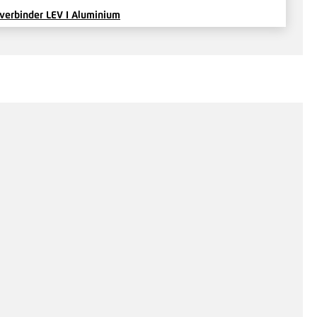
verbinder LEV I Aluminium
6 €*
/ Je Stück
Hinzufügen