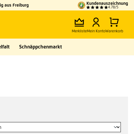
Kundenauszeichnung
g aus Freiburg
4.78/5
Merkliste
Mein Konto
Warenkorb
lfalt
Schnäppchenmarkt
swählen