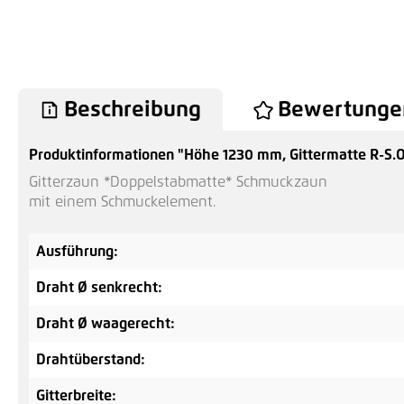
Beschreibung
Bewertunge
Produktinformationen "Höhe 1230 mm, Gittermatte R-S.O-
Gitterzaun *Doppelstabmatte* Schmuckzaun
mit einem Schmuckelement.
Ausführung:
Draht Ø senkrecht:
Draht Ø waagerecht:
Drahtüberstand:
Gitterbreite: