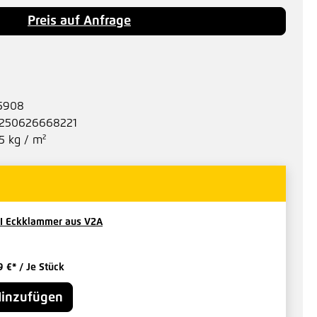
Preis auf Anfrage
5908
250626668221
5 kg / m²
I Eckklammer aus V2A
9 €*
/ Je Stück
inzufügen