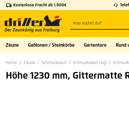
Kostenlose Fracht ab 1.900€
Telef
 Hauptinhalt springen
Zur Suche springen
Zur Hauptnavigation springen
Zäune
Gabionen / Steinkörbe
Gartentore
Rund 
Home
Zäune
Schmuckzaun
Schmuckzaun Legi
Schmuck
Höhe 1230 mm, Gittermatte R-