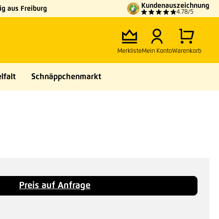
Kundenauszeichnung
g aus Freiburg
4.78/5
Merkliste
Mein Konto
Warenkorb
lfalt
Schnäppchenmarkt
Preis auf Anfrage