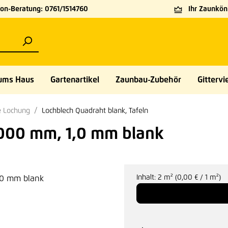
on-Beratung: 0761/1514760
Ihr Zaunköni
ums Haus
Gartenartikel
Zaunbau-Zubehör
Gittervie
e Lochung
Lochblech Quadraht blank, Tafeln
1000 mm, 1,0 mm blank
Inhalt:
2 m²
(0,00 € / 1 m²)