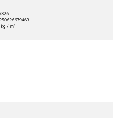
6826
250626679463
 kg / m²