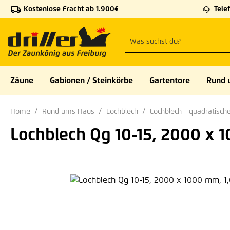
Kostenlose Fracht ab 1.900€
Telef
 Hauptinhalt springen
Zur Suche springen
Zur Hauptnavigation springen
Zäune
Gabionen / Steinkörbe
Gartentore
Rund 
Home
Rund ums Haus
Lochblech
Lochblech - quadratisch
Lochblech Qg 10-15, 2000 x 
Bildergalerie überspringen