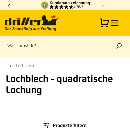
Kundenauszeichnung
Zum Hauptinhalt springen
4.78/5
Lochblech
Lochblech - quadratische
Lochung
Produkte filtern