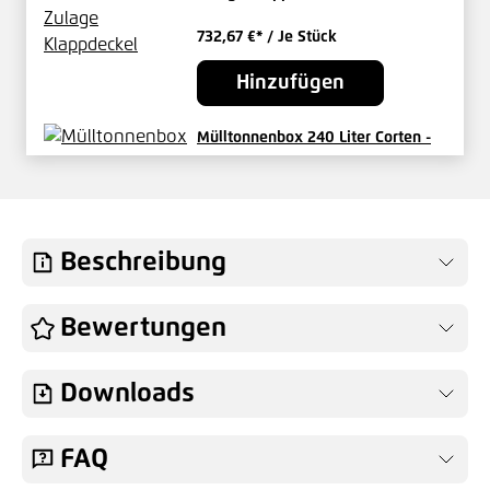
732,67 €*
/ Je Stück
Hinzufügen
Mülltonnenbox 240 Liter Corten -
Zulage Lochblechtür
107,47 €*
/ Je Stück
Hinzufügen
Beschreibung
Mülltonnenbox 240 Liter Corten -
Bewertungen
Zulage Pflanzdach
210,13 €*
/ Je Stück
Downloads
Hinzufügen
FAQ