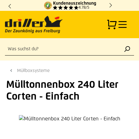
Kundenauszeichnung
Zum Hauptinhalt springen
4.78/5
Müllboxsysteme
Mülltonnenbox 240 Liter
Corten - Einfach
Bildergalerie überspringen