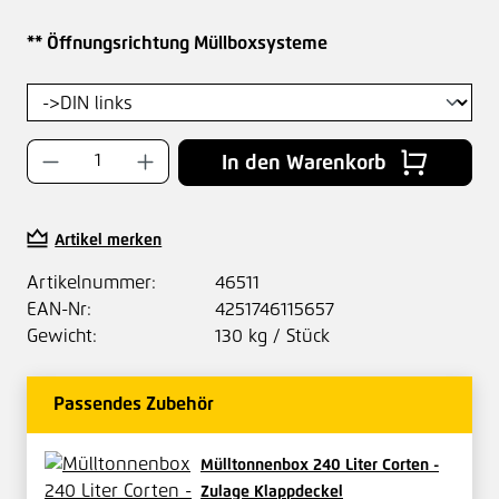
auswählen
** Öffnungsrichtung Müllboxsysteme
Produkt Anzahl: Gib den gewünschten Wer
In den Warenkorb
Artikel merken
Artikelnummer:
46511
EAN-Nr:
4251746115657
Gewicht:
130 kg / Stück
Passendes Zubehör
Mülltonnenbox 240 Liter Corten -
Zulage Klappdeckel