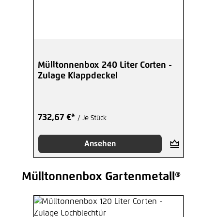
Mülltonnenbox 240 Liter Corten -
Zulage Klappdeckel
732,67 €*
/ Je Stück
Ansehen
Mülltonnenbox Gartenmetall®
Produktgalerie überspringen