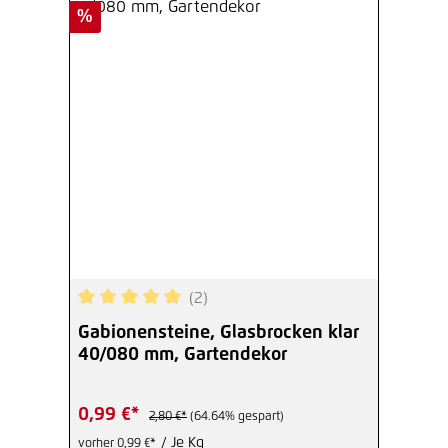
Rabatt
%
(2)
Durchschnittliche Bewertung von 5 von 5 Sterne
Gabionensteine, Glasbrocken klar
40/080 mm, Gartendekor
0,99 €*
2,80 €*
(64.64% gespart)
/ Je Kg
vorher 0,99 €*