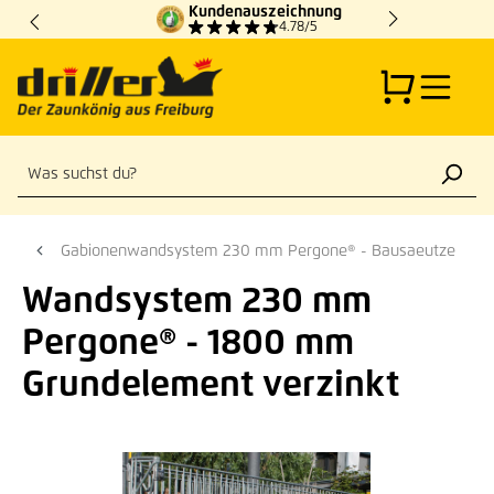
Kundenauszeichnung
Zum Hauptinhalt springen
4.78/5
Gabionenwandsystem 230 mm Pergone® - Bausaeutze
Wandsystem 230 mm
Pergone® - 1800 mm
Grundelement verzinkt
Bildergalerie überspringen