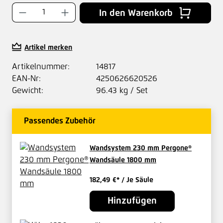
Produkt Anzahl: Gib den gewünschten Wer
In den Warenkorb
Artikel merken
Artikelnummer:
14817
EAN-Nr:
4250626620526
Gewicht:
96.43 kg / Set
Passendes Zubehör
Wandsystem 230 mm Pergone®
Wandsäule 1800 mm
182,49 €*
/ Je Säule
Hinzufügen