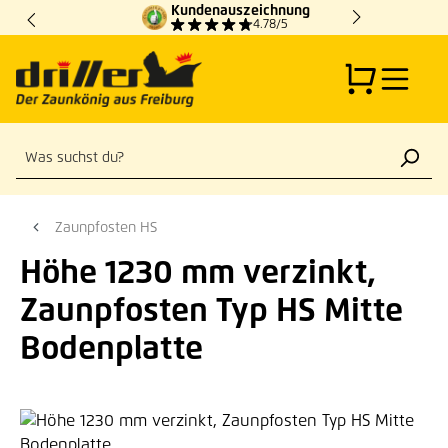
Kundenauszeichnung
Zum Hauptinhalt springen
4.78/5
Zaunpfosten HS
Höhe 1230 mm verzinkt,
Zaunpfosten Typ HS Mitte
Bodenplatte
Bildergalerie überspringen