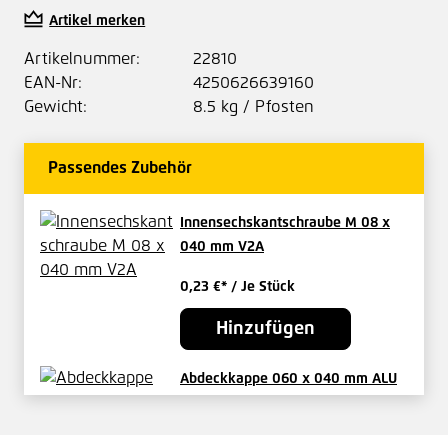
Artikel merken
Artikelnummer:
22810
EAN-Nr:
4250626639160
Gewicht:
8.5 kg / Pfosten
Passendes Zubehör
Innensechskantschraube M 08 x
040 mm V2A
0,23 €*
/ Je Stück
Hinzufügen
Abdeckkappe 060 x 040 mm ALU
Natur mit Klammer
3,02 €*
/ Je Stück