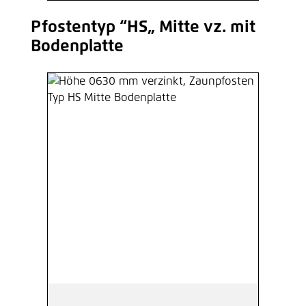
Pfostentyp “HS„ Mitte vz. mit
Produktgalerie überspringen
Bodenplatte