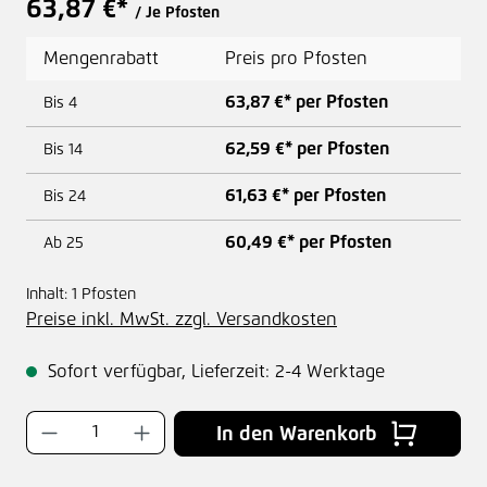
63,87 €*
/ Je Pfosten
Mengenrabatt
Preis pro Pfosten
63,87 €* per Pfosten
Bis
4
62,59 €* per Pfosten
Bis
14
61,63 €* per Pfosten
Bis
24
60,49 €* per Pfosten
Ab
25
Inhalt:
1 Pfosten
Preise inkl. MwSt. zzgl. Versandkosten
Sofort verfügbar, Lieferzeit: 2-4 Werktage
Produkt Anzahl: Gib den gewünschten Wer
In den Warenkorb