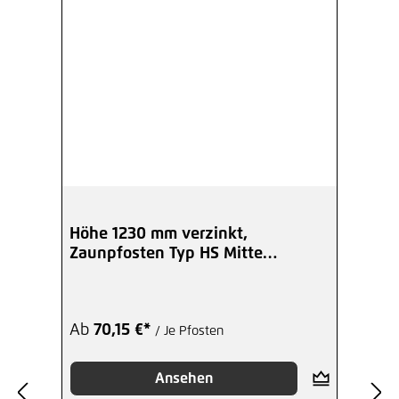
0,32 €*
/ Je Stück
Hinzufügen
Abdeckkappe schwarz für
Schrauben M 10 Kunststoff
0,23 €*
/ Je Stück
Hinzufügen
Höhe 1230 mm verzinkt,
Zaunpfosten Typ HS Mitte
Dübel Fix-Anker M10-10/90
Winkelplatte I
2,34 €*
/ Je Set
Ab
70,15 €*
/ Je Pfosten
Hinzufügen
Ansehen