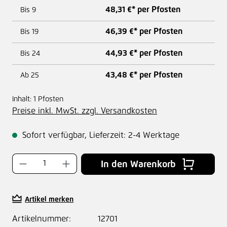
48,31 €* per Pfosten
Bis
9
46,39 €* per Pfosten
Bis
19
44,93 €* per Pfosten
Bis
24
43,48 €* per Pfosten
Ab
25
Inhalt:
1 Pfosten
Preise inkl. MwSt. zzgl. Versandkosten
Sofort verfügbar, Lieferzeit: 2-4 Werktage
Produkt Anzahl: Gib den gewünschten Wer
In den Warenkorb
Artikel merken
Artikelnummer:
12701