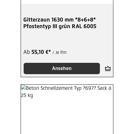
Gitterzaun 1630 mm *8+6+8*
Pfostentyp III grün RAL 6005
Ab
55,10 €*
/ Je lfm
Ansehen