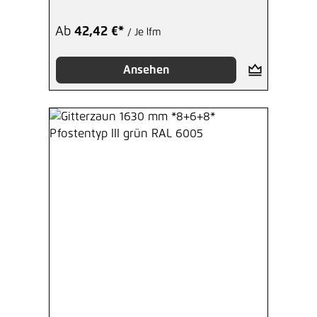
Ab
42,42 €*
/ Je lfm
Ansehen