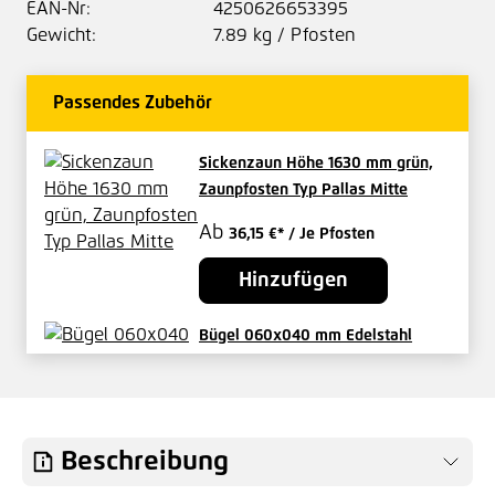
EAN-Nr:
4250626653395
Gewicht:
7.89 kg / Pfosten
Passendes Zubehör
Sickenzaun Höhe 1630 mm grün,
Zaunpfosten Typ Pallas Mitte
Ab
36,15 €*
/ Je Pfosten
Hinzufügen
Bügel 060x040 mm Edelstahl
Gewinde M6 - Set cpl.
3,06 €*
/ Je Satz
Hinzufügen
Beschreibung