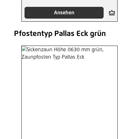
Ansehen
Pfostentyp Pallas Eck grün
Produktgalerie überspringen