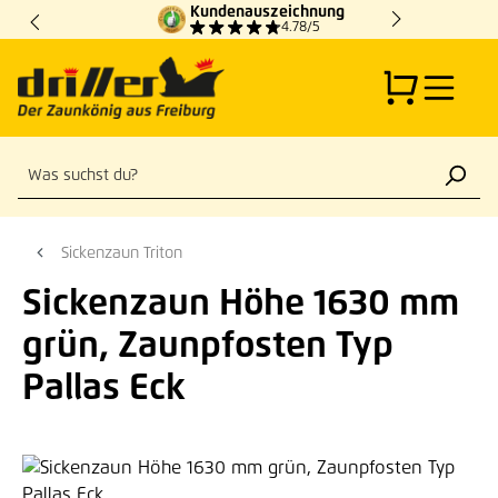
Kundenauszeichnung
Zum Hauptinhalt springen
4.78/5
Sickenzaun Triton
Sickenzaun Höhe 1630 mm
grün, Zaunpfosten Typ
Pallas Eck
Bildergalerie überspringen