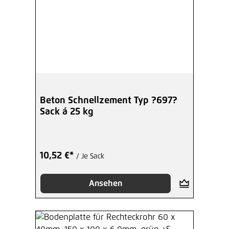
Beton Schnellzement Typ ?697?
Sack á 25 kg
10,52 €*
/ Je Sack
Ansehen