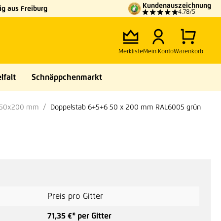
Kundenauszeichnung
g aus Freiburg
4.78/5
Merkliste
Mein Konto
Warenkorb
lfalt
Schnäppchenmarkt
e 50x200 mm
Doppelstab 6+5+6 50 x 200 mm RAL6005 grün
Preis pro Gitter
71,35 €* per Gitter