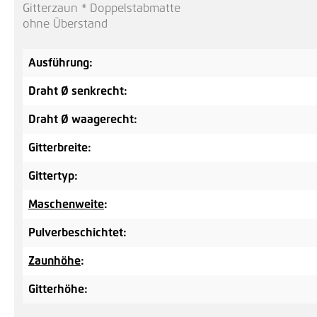
Gitterzaun * Doppelstabmatte
ohne Überstand
Ausführung:
Draht Ø senkrecht:
Draht Ø waagerecht:
Gitterbreite:
Gittertyp:
Maschenweite
:
Pulverbeschichtet:
Zaunhöhe
:
Gitterhöhe: