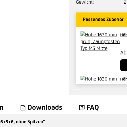
Gewicht:
2
Passendes Zubehör
Höh
A
Höh
57,
n
Downloads
FAQ
 6+5+6, ohne Spitzen"
Sic