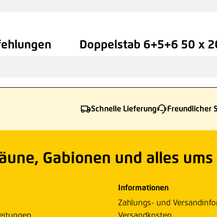
Höh
fehlungen
Doppelstab 6+5+6 50 x 
94,
Schnelle Lieferung
Freundlicher 
Zäune, Gabionen und alles ums
Informationen
Zahlungs- und Versandinf
eitungen
Versandkosten