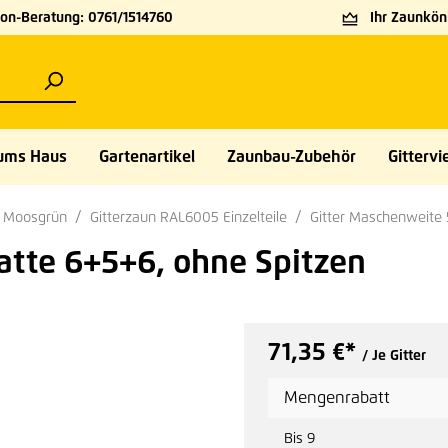
on-Beratung: 0761/1514760
Ihr Zaunköni
ums Haus
Gartenartikel
Zaunbau-Zubehör
Gittervie
5 Moosgrün
Gitterzaun RAL6005 Einzelteile
Gitter Maschenweit
atte 6+5+6, ohne Spitzen
71,35 €*
/ Je Gitter
Mengenrabatt
Bis
9