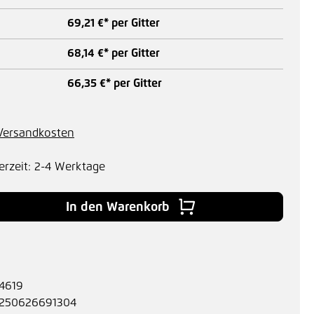
69,21 €* per Gitter
68,14 €* per Gitter
66,35 €* per Gitter
. Versandkosten
erzeit: 2-4 Werktage
 Gib den gewünschten Wert ein oder benu
In den Warenkorb
4619
250626691304