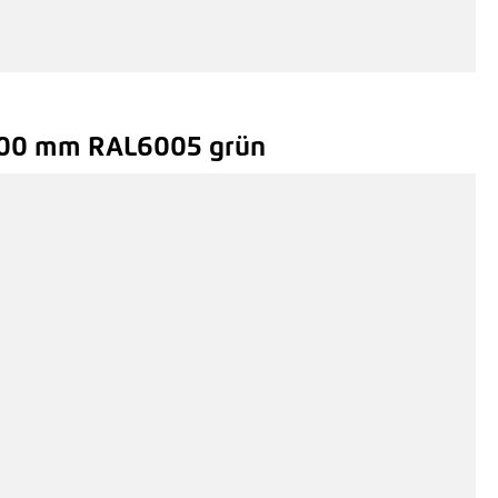
e 1830 mm grün, Zaunpfosten 60x60 mm Typ HS Eck
,73 €*
/ Je Pfosten
200 mm RAL6005 grün
Hinzufügen