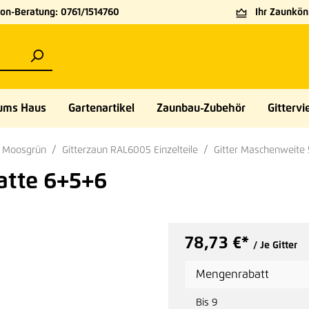
on-Beratung: 0761/1514760
Ihr Zaunköni
ums Haus
Gartenartikel
Zaunbau-Zubehör
Gittervie
5 Moosgrün
Gitterzaun RAL6005 Einzelteile
Gitter Maschenweit
atte 6+5+6
78,73 €*
/ Je Gitter
Mengenrabatt
Bis
9