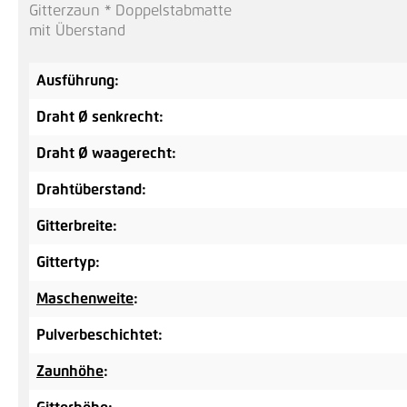
Gitterzaun * Doppelstabmatte
mit Überstand
Ausführung:
Draht Ø senkrecht:
Draht Ø waagerecht:
Drahtüberstand:
Gitterbreite:
Gittertyp:
Maschenweite
:
Pulverbeschichtet:
Zaunhöhe
: