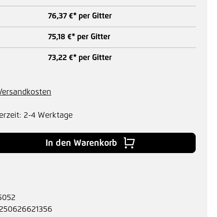
76,37 €* per Gitter
75,18 €* per Gitter
73,22 €* per Gitter
. Versandkosten
erzeit: 2-4 Werktage
 Gib den gewünschten Wert ein oder benu
In den Warenkorb
5052
250626621356