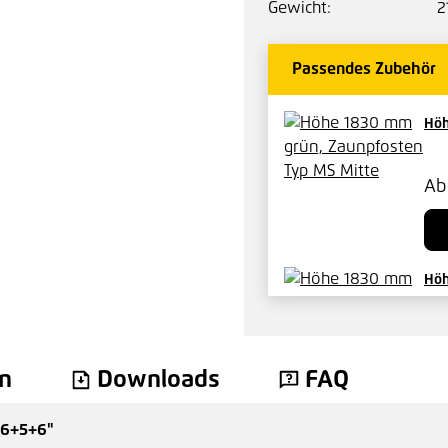
Gewicht:
2
Passendes Zubehör
Höh
A
Höh
57,
n
Downloads
FAQ
 6+5+6"
Sic