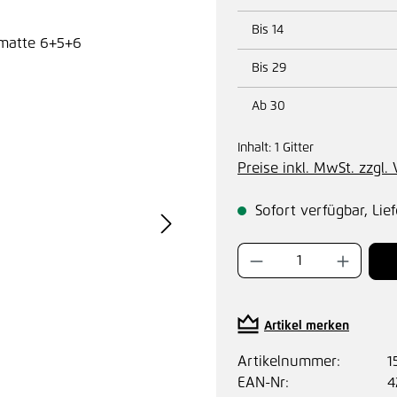
Bis
14
Bis
29
Ab
30
Inhalt:
1 Gitter
Preise inkl. MwSt. zzgl
Sofort verfügbar, Lief
Produkt Anzahl:
Artikel merken
Artikelnummer:
1
EAN-Nr:
4