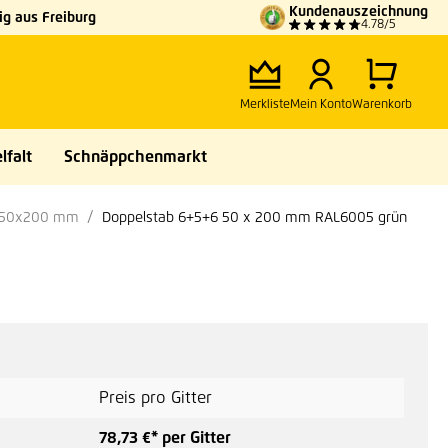
Kundenauszeichnung
g aus Freiburg
4.78/5
Merkliste
Mein Konto
Warenkorb
lfalt
Schnäppchenmarkt
e 50x200 mm
Doppelstab 6+5+6 50 x 200 mm RAL6005 grün
Preis pro Gitter
78,73 €* per Gitter