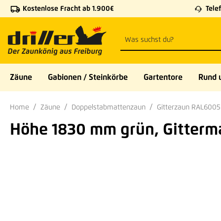
Kostenlose Fracht ab 1.900€
Telef
 Hauptinhalt springen
Zur Suche springen
Zur Hauptnavigation springen
Zäune
Gabionen / Steinkörbe
Gartentore
Rund 
Home
Zäune
Doppelstabmattenzaun
Gitterzaun RAL600
Höhe 1830 mm grün, Gitterm