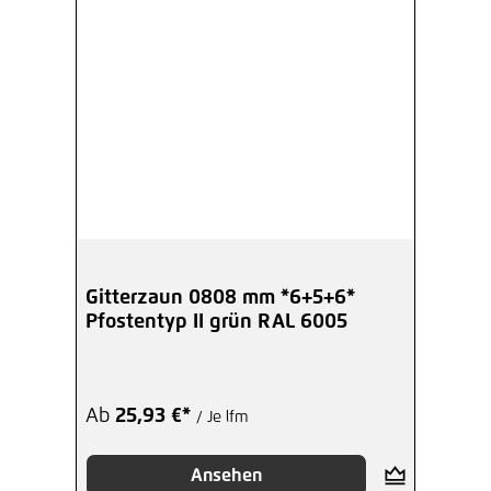
Gitterzaun 0808 mm *6+5+6*
Pfostentyp II grün RAL 6005
Ab
25,93 €*
/ Je lfm
Ansehen