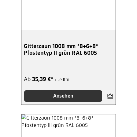
Gitterzaun 1008 mm *8+6+8*
Pfostentyp II grün RAL 6005
Ab
35,39 €*
/ Je lfm
Ansehen