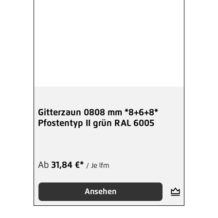
Gitterzaun 0808 mm *8+6+8*
Pfostentyp II grün RAL 6005
Ab
31,84 €*
/ Je lfm
Ansehen