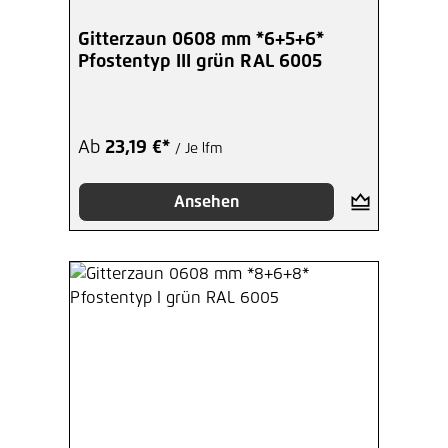
Gitterzaun 0608 mm *6+5+6*
Pfostentyp III grün RAL 6005
Ab
23,19 €*
/ Je lfm
Ansehen