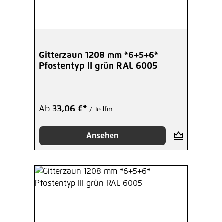
Gitterzaun 1208 mm *6+5+6*
Pfostentyp II grün RAL 6005
Ab
33,06 €*
/ Je lfm
Ansehen