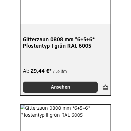
Gitterzaun 0808 mm *6+5+6*
Pfostentyp I grün RAL 6005
Ab
29,44 €*
/ Je lfm
Ansehen