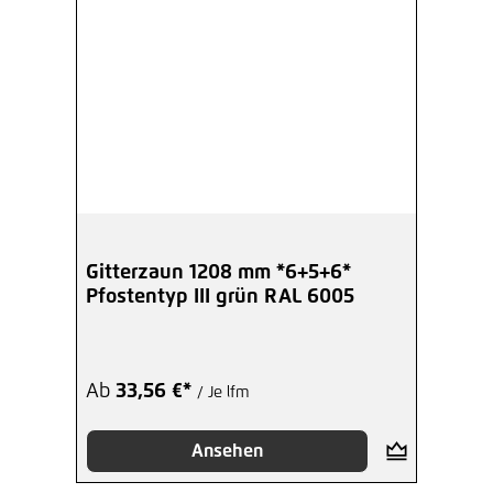
Gitterzaun 1208 mm *6+5+6*
Pfostentyp III grün RAL 6005
Ab
33,56 €*
/ Je lfm
Ansehen