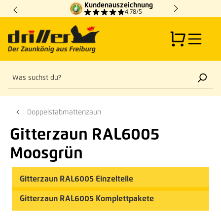
Kundenauszeichnung
Zum Hauptinhalt springen
4.78/5
Doppelstabmattenzaun
Gitterzaun RAL6005
Moosgrün
Gitterzaun RAL6005 Einzelteile
Gitterzaun RAL6005 Komplettpakete