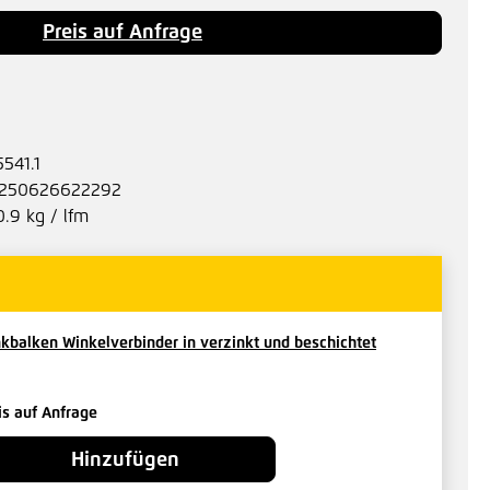
Preis auf Anfrage
5541.1
250626622292
0.9 kg / lfm
kbalken Winkelverbinder in verzinkt und beschichtet
is auf Anfrage
Hinzufügen