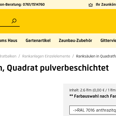
on-Beratung: 0761/1514760
Ihr Zaunköni
ums Haus
Gartenartikel
Zaunbau-Zubehör
Gittervie
ratbalken
Rankanlagen Einzelelemente
Ranksäulen in Quadratf
 Quadrat pulverbeschichtet
Inhalt:
2.6 lfm
(0,00 € / 1 lfm
** Farbauswahl nach Far