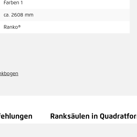
Farben 1
ca. 2608 mm
Ran
Ranko®
Pre
Ran
ankbogen
Pre
fehlungen
Ranksäulen in Quadratfor