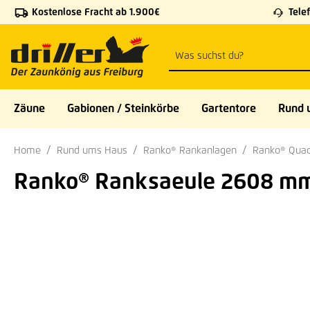
Kostenlose Fracht ab 1.900€
Telef
 Hauptinhalt springen
Zur Suche springen
Zur Hauptnavigation springen
Zäune
Gabionen / Steinkörbe
Gartentore
Rund 
Home
Rund ums Haus
Ranko® Rankanlagen
Ranko® Quad
Ranko® Ranksaeule 2608 mm,