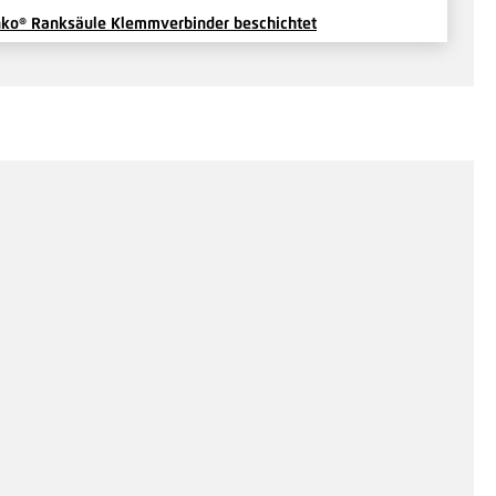
ko® Ranksäule Klemmverbinder beschichtet
is auf Anfrage
Hinzufügen
ko® Ranksäule Profilverbinder beschichtet
is auf Anfrage
Hinzufügen
ko® Ranksäule quadratisch - Stirnstoßverbindung
chichtet
is auf Anfrage