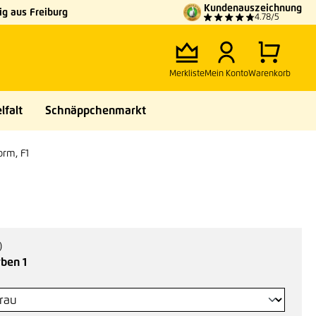
Kundenauszeichnung
g aus Freiburg
4.78/5
Merkliste
Mein Konto
Warenkorb
lfalt
Schnäppchenmarkt
orm, F1
)
auswählen
ben 1