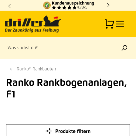
Kundenauszeichnung
Zum Hauptinhalt springen
4.78/5
Ranko® Rankbauten
Ranko Rankbogenanlagen,
F1
Produkte filtern