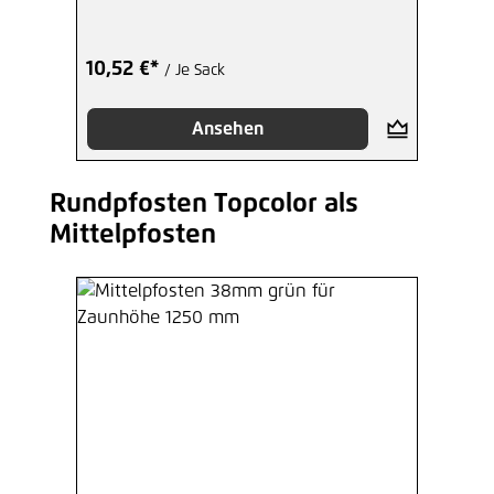
10,52 €*
/ Je Sack
Ansehen
Rundpfosten Topcolor als
Produktgalerie überspringen
Mittelpfosten