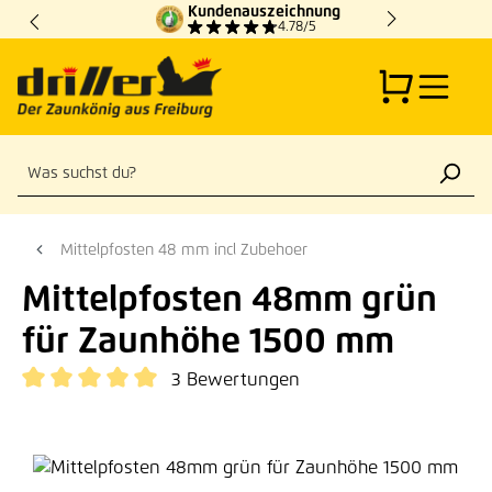
Kundenauszeichnung
Zum Hauptinhalt springen
4.78/5
Mittelpfosten 48 mm incl Zubehoer
Mittelpfosten 48mm grün
für Zaunhöhe 1500 mm
3 Bewertungen
Durchschnittliche Bewertung von 5 von 5 Sternen
Bildergalerie überspringen