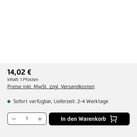
14,02 €
Regulärer Preis:
Inhalt:
1 Pfosten
Preise inkl. MwSt. zzgl. Versandkosten
Sofort verfügbar, Lieferzeit: 2-4 Werktage
Produkt Anzahl: Gib den gewünschten Wer
In den Warenkorb