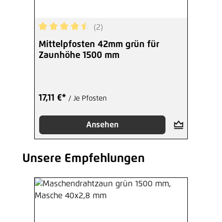
(2)
Durchschnittliche Bewertung von 4.5 von 5 Ster
Mittelpfosten 42mm grün für
Zaunhöhe 1500 mm
17,11 €*
/ Je Pfosten
Ansehen
Unsere Empfehlungen
Produktgalerie überspringen