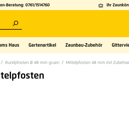
on-Beratung: 0761/1514760
Ihr Zaunköni
ums Haus
Gartenartikel
Zaunbau-Zubehör
Gittervie
Rundpfosten Ø 48 mm gruen
Mittelpfosten 48 mm incl Zubehoe
ttelpfosten