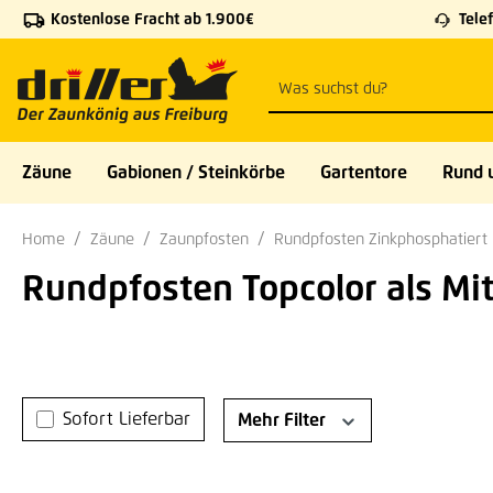
Kostenlose Fracht ab 1.900€
Telef
 Hauptinhalt springen
Zur Suche springen
Zur Hauptnavigation springen
Zäune
Gabionen / Steinkörbe
Gartentore
Rund 
Home
Zäune
Zaunpfosten
Rundpfosten Zinkphosphatiert
Rundpfosten Topcolor als Mi
Sofort Lieferbar
Mehr Filter