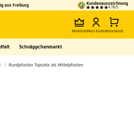
Kundenauszeichnung
g aus Freiburg
4.78/5
Merkliste
Mein Konto
Warenkorb
lfalt
Schnäppchenmarkt
r
Rundpfosten Topcolor als Mittelpfosten