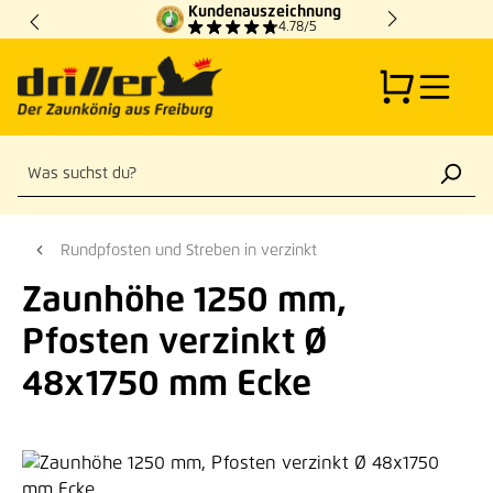
Kundenauszeichnung
Zum Hauptinhalt springen
4.78/5
Rundpfosten und Streben in verzinkt
Zaunhöhe 1250 mm,
Pfosten verzinkt Ø
48x1750 mm Ecke
Bildergalerie überspringen