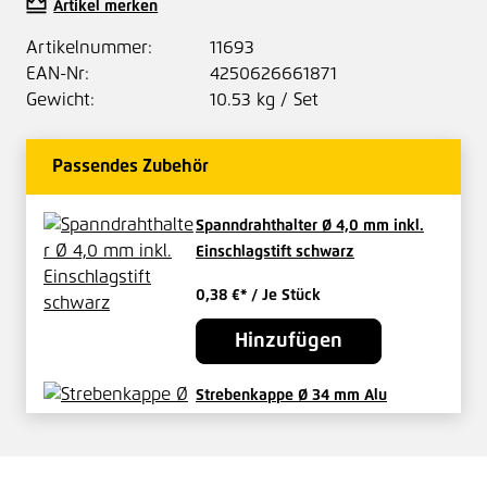
Artikel merken
Artikelnummer:
11693
EAN-Nr:
4250626661871
Gewicht:
10.53 kg / Set
Passendes Zubehör
Spanndrahthalter Ø 4,0 mm inkl.
Einschlagstift schwarz
0,38 €*
/ Je Stück
Hinzufügen
Strebenkappe Ø 34 mm Alu
3,77 €*
/ Je Stück