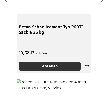
Beton Schnellzement Typ ?697?
Sack á 25 kg
10,52 €*
/ Je Sack
Ansehen