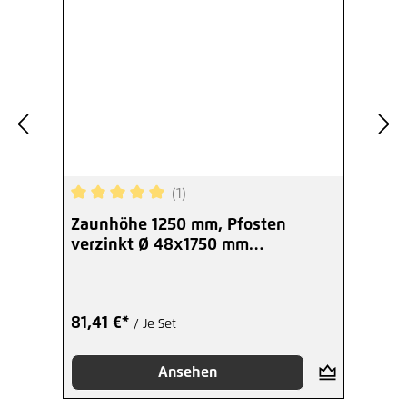
28,92 €*
/ Je Ring
Hinzufügen
(1)
Durchschnittliche Bewertung von 5 von 5 Sterne
Zaunhöhe 1250 mm, Pfosten
verzinkt Ø 48x1750 mm
Anfang-/End
81,41 €*
/ Je Set
Ansehen