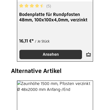
(5)
Durchschnittliche Bewertung von 4.4 von 5 Ster
Bodenplatte für Rundpfosten
48mm, 100x100x4,0mm, verzinkt
16,11 €*
/ Je Stück
Ansehen
Alternative Artikel
Produktgalerie überspringen