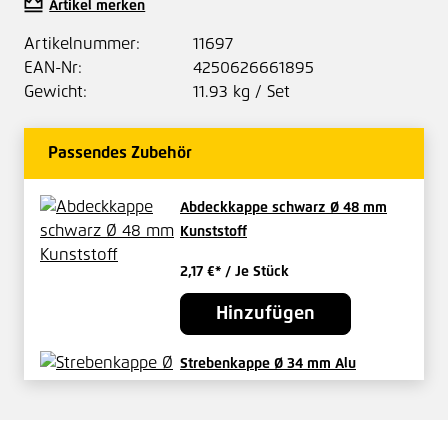
Artikel merken
Artikelnummer:
11697
EAN-Nr:
4250626661895
Gewicht:
11.93 kg / Set
Passendes Zubehör
Abdeckkappe schwarz Ø 48 mm
Kunststoff
2,17 €*
/ Je Stück
Hinzufügen
Strebenkappe Ø 34 mm Alu
3,77 €*
/ Je Stück