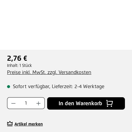
2,76 €
Regulärer Preis:
Inhalt:
1 Stück
Preise inkl. MwSt. zzgl. Versandkosten
Sofort verfügbar, Lieferzeit: 2-4 Werktage
Produkt Anzahl: Gib den gewünschten Wer
In den Warenkorb
Artikel merken