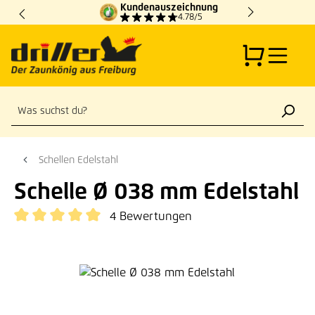
Kundenauszeichnung
Zum Hauptinhalt springen
4.78/5
Schellen Edelstahl
Schelle Ø 038 mm Edelstahl
4 Bewertungen
Durchschnittliche Bewertung von 5 von 5 Sternen
Bildergalerie überspringen