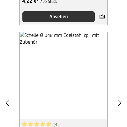
4,22 €*
/ Je Stück
Ansehen
(4)