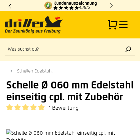
Kundenauszeichnung
Zum Hauptinhalt springen
4.78/5
Schellen Edelstahl
Schelle Ø 060 mm Edelstahl
einseitig cpl. mit Zubehör
1 Bewertung
Durchschnittliche Bewertung von 5 von 5 Sternen
Bildergalerie überspringen