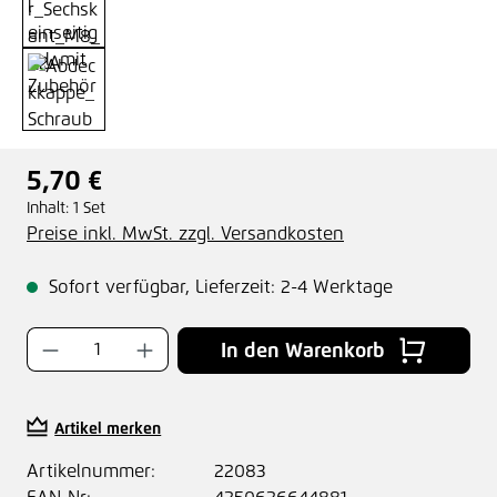
5,70 €
Regulärer Preis:
Inhalt:
1 Set
Preise inkl. MwSt. zzgl. Versandkosten
Sofort verfügbar, Lieferzeit: 2-4 Werktage
Produkt Anzahl: Gib den gewünschten Wer
In den Warenkorb
Artikel merken
Artikelnummer:
22083