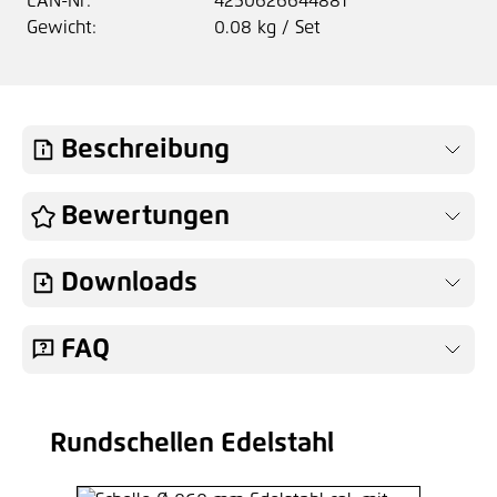
EAN-Nr:
4250626644881
Gewicht:
0.08 kg / Set
Beschreibung
Bewertungen
Downloads
FAQ
Rundschellen Edelstahl
Produktgalerie überspringen