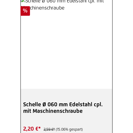
Rabatt
%
Schelle Ø 060 mm Edelstahl cpl.
mit Maschinenschraube
2,20 €*
2,59 €*
(15.06% gespart)