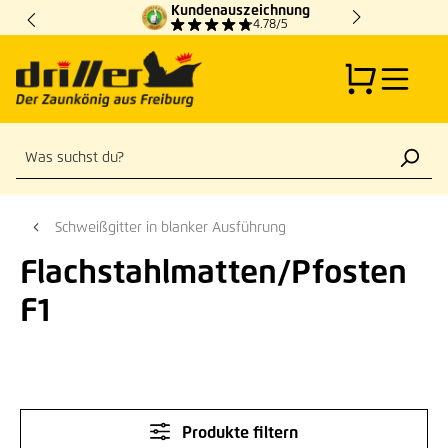
Kundenauszeichnung
Zum Hauptinhalt springen
4.78/5
Schweißgitter in blanker Ausführung
Flachstahlmatten/Pfosten
F1
Produkte filtern