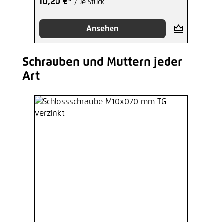
10,20 €*
/ Je Stück
Ansehen
Schrauben und Muttern jeder
Produktgalerie überspringen
Art