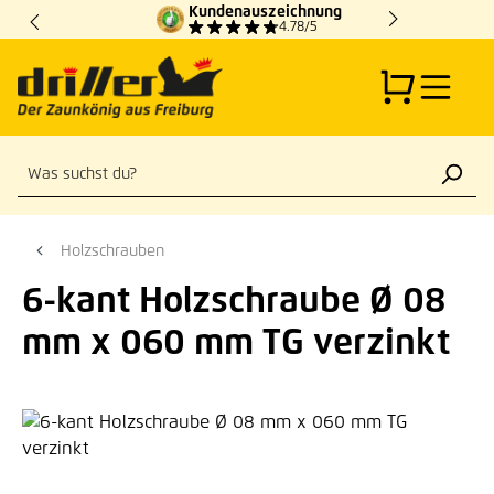
Kundenauszeichnung
Zum Hauptinhalt springen
4.78/5
Holzschrauben
6-kant Holzschraube Ø 08
mm x 060 mm TG verzinkt
Bildergalerie überspringen