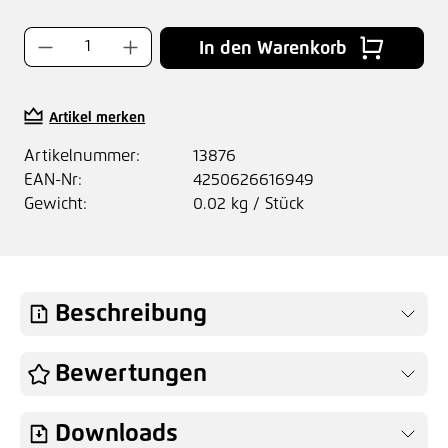
Produkt Anzahl: Gib den gewünschten Wer
In den Warenkorb
Artikel merken
Artikelnummer:
13876
EAN-Nr:
4250626616949
Gewicht:
0.02 kg / Stück
Beschreibung
Bewertungen
Downloads