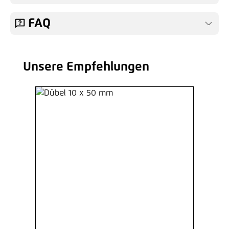
FAQ
Unsere Empfehlungen
Produktgalerie überspringen