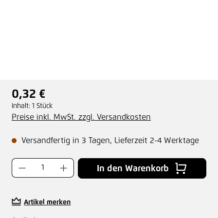
0,32 €
Regulärer Preis:
Inhalt:
1 Stück
Preise inkl. MwSt. zzgl. Versandkosten
Versandfertig in 3 Tagen, Lieferzeit 2-4 Werktage
Produkt Anzahl: Gib den gewünschten Wer
In den Warenkorb
Artikel merken