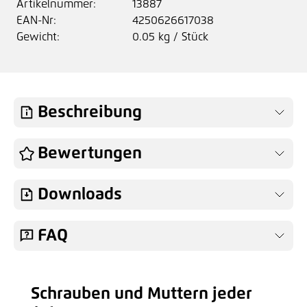
Artikelnummer:
13887
EAN-Nr:
4250626617038
Gewicht:
0.05 kg / Stück
Beschreibung
Bewertungen
Downloads
FAQ
Schrauben und Muttern jeder
Produktgalerie überspringen