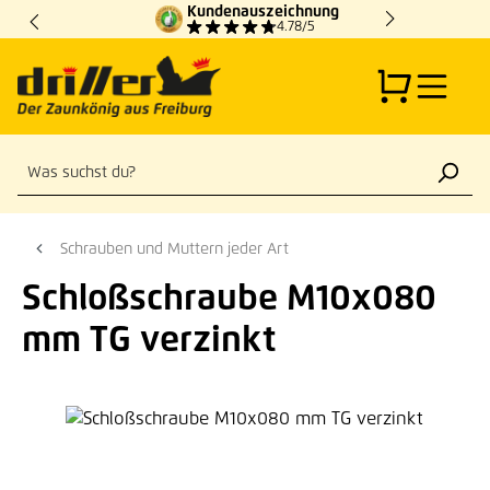
Kundenauszeichnung
Zum Hauptinhalt springen
4.78/5
Schrauben und Muttern jeder Art
Schloßschraube M10x080
mm TG verzinkt
Bildergalerie überspringen