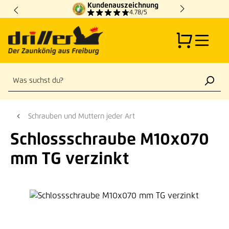
Kundenauszeichnung
Zum Hauptinhalt springen
4.78/5
Schrauben und Muttern jeder Art
Schlossschraube M10x070
mm TG verzinkt
Bildergalerie überspringen