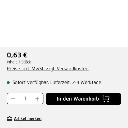
0,63 €
Regulärer Preis:
Inhalt:
1 Stück
Preise inkl. MwSt. zzgl. Versandkosten
Sofort verfügbar, Lieferzeit: 2-4 Werktage
Produkt Anzahl: Gib den gewünschten Wer
In den Warenkorb
Artikel merken