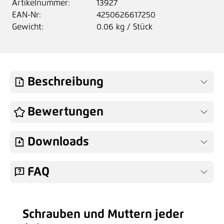
Artikelnummer:
13927
EAN-Nr:
4250626617250
Gewicht:
0.06 kg / Stück
Beschreibung
Bewertungen
Downloads
FAQ
Schrauben und Muttern jeder
Produktgalerie überspringen