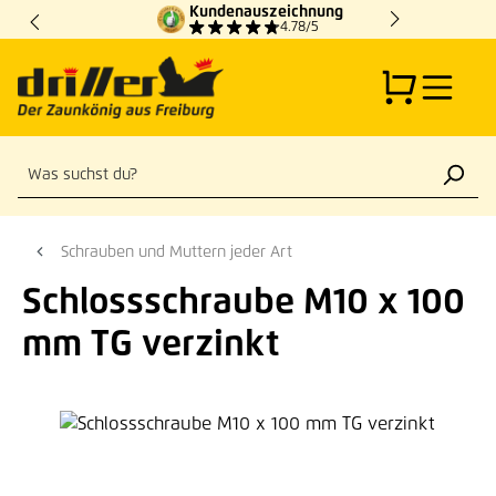
Kundenauszeichnung
Zum Hauptinhalt springen
4.78/5
Schrauben und Muttern jeder Art
Schlossschraube M10 x 100
mm TG verzinkt
Bildergalerie überspringen