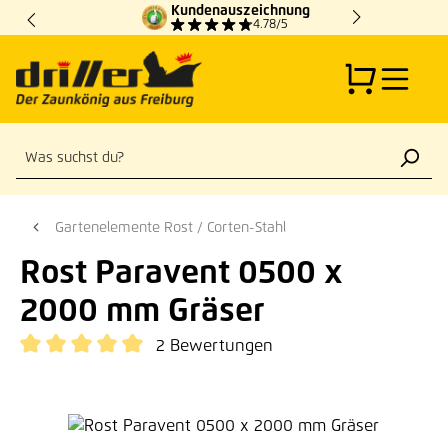
Kundenauszeichnung
Zum Hauptinhalt springen
4.78/5
Gartenelemente Rost / Corten-Stahl
Rost Paravent 0500 x
2000 mm Gräser
2 Bewertungen
Durchschnittliche Bewertung von 5 von 5 Sternen
Bildergalerie überspringen