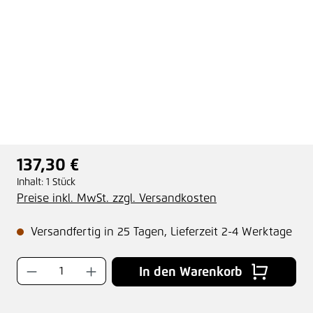
137,30 €
Regulärer Preis:
Inhalt:
1 Stück
Preise inkl. MwSt. zzgl. Versandkosten
Versandfertig in 25 Tagen, Lieferzeit 2-4 Werktage
Produkt Anzahl: Gib den gewünschten Wer
In den Warenkorb