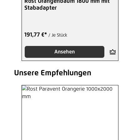
Rost Orangenbaum 1800 mm mit
Stabadapter
191,77 €*
/ Je Stück
Ansehen
Unsere Empfehlungen
Produktgalerie überspringen