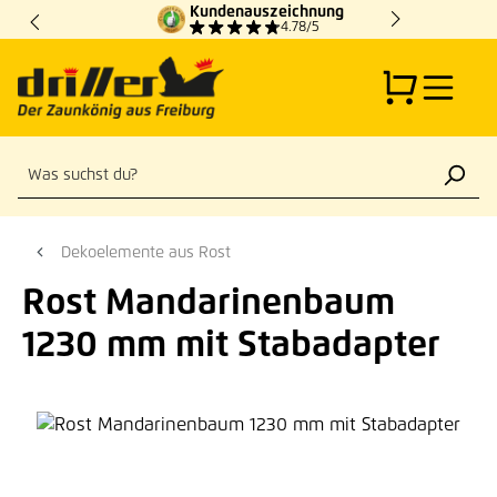
Kundenauszeichnung
Zum Hauptinhalt springen
4.78/5
Dekoelemente aus Rost
Rost Mandarinenbaum
1230 mm mit Stabadapter
Bildergalerie überspringen