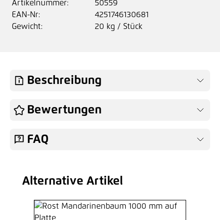
Artikelnummer:
50559
EAN-Nr:
4251746130681
Gewicht:
20 kg / Stück
Beschreibung
Bewertungen
FAQ
Alternative Artikel
Produktgalerie überspringen