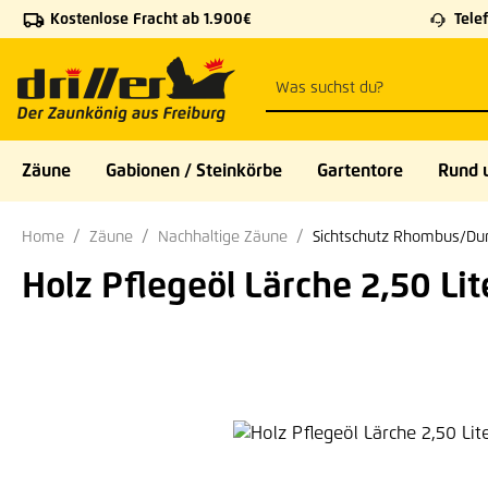
Kostenlose Fracht ab 1.900€
Telef
 Hauptinhalt springen
Zur Suche springen
Zur Hauptnavigation springen
Zäune
Gabionen / Steinkörbe
Gartentore
Rund 
Home
Zäune
Nachhaltige Zäune
Sichtschutz Rhombus/Dur
Holz Pflegeöl Lärche 2,50 Lit
Bildergalerie überspringen