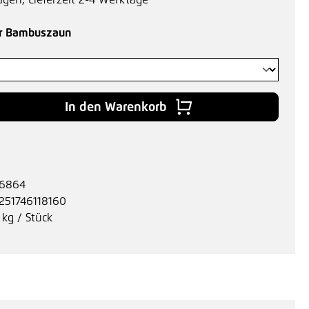
agen, Lieferzeit 2-4 Werktage
auswählen
ür Bambuszaun
 Gib den gewünschten Wert ein oder benu
In den Warenkorb
6864
251746118160
 kg / Stück