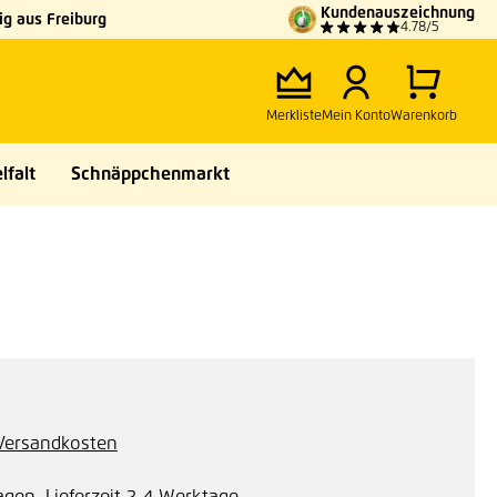
Kundenauszeichnung
g aus Freiburg
4.78/5
Merkliste
Mein Konto
Warenkorb
lfalt
Schnäppchenmarkt
. Versandkosten