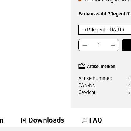
Versandfertig in 30 T
Farbauswahl Pflegeöl f
Produkt Anzahl:
Artikel merken
Artikelnummer:
4
EAN-Nr:
4
Gewicht:
3
n
Downloads
FAQ