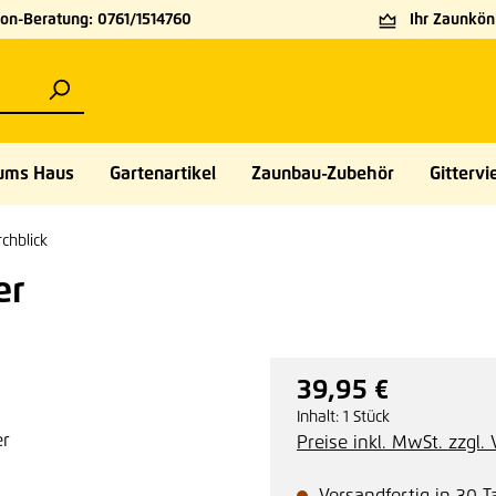
on-Beratung: 0761/1514760
Ihr Zaunköni
ums Haus
Gartenartikel
Zaunbau-Zubehör
Gittervie
chblick
er
39,95 €
Regulärer Preis:
Inhalt:
1 Stück
Preise inkl. MwSt. zzgl