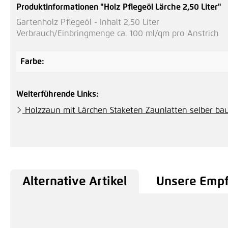
Produktinformationen "Holz Pflegeöl Lärche 2,50 Liter"
Gartenholz Pflegeöl - Inhalt 2,50 Liter
Verbrauch/Einbringmenge ca. 100 ml/qm pro Anstrich
Farbe:
Weiterführende Links:
Holzzaun mit Lärchen Staketen Zaunlatten selber ba
Alternative Artikel
Unsere Emp
Produktgalerie überspringen