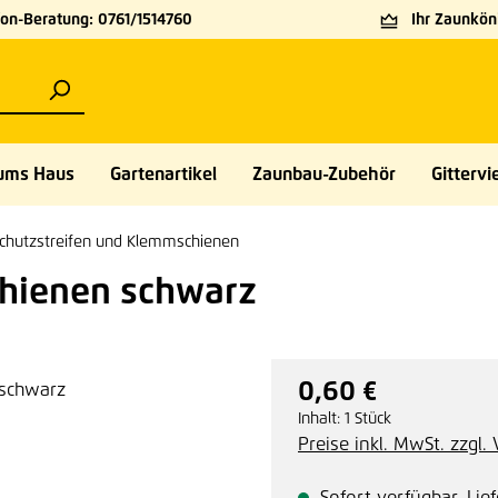
on-Beratung: 0761/1514760
Ihr Zaunköni
ums Haus
Gartenartikel
Zaunbau-Zubehör
Gittervie
schutzstreifen und Klemmschienen
chienen schwarz
0,60 €
Regulärer Preis:
Inhalt:
1 Stück
Preise inkl. MwSt. zzgl