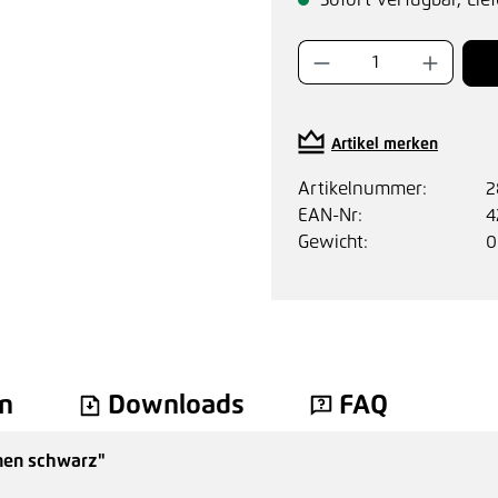
Sofort verfügbar, Lief
Produkt Anzahl:
Artikel merken
Artikelnummer:
2
EAN-Nr:
4
Gewicht:
0
n
Downloads
FAQ
nen schwarz"