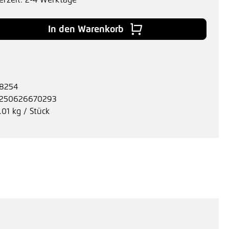
erzeit: 2-4 Werktage
 Gib den gewünschten Wert ein oder benu
In den Warenkorb
8254
250626670293
.01 kg / Stück