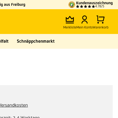
Kundenauszeichnung
g aus Freiburg
4.78/5
Merkliste
Mein Konto
Warenkorb
lfalt
Schnäppchenmarkt
. Versandkosten