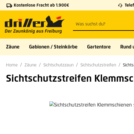
Kostenlose Fracht ab 1.900€
Telef
 Hauptinhalt springen
Zur Suche springen
Zur Hauptnavigation springen
Zäune
Gabionen / Steinkörbe
Gartentore
Rund 
Home
Zäune
Sichtschutzzaun
Sichtschutzstreifen
Sicht
Sichtschutzstreifen Klemms
Bildergalerie überspringen