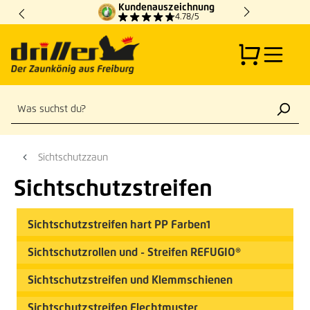
Kundenauszeichnung
Zum Hauptinhalt springen
4.78/5
Sichtschutzzaun
Sichtschutzstreifen
Sichtschutzstreifen hart PP Farben1
Sichtschutzrollen und - Streifen REFUGIO®
Sichtschutzstreifen und Klemmschienen
Sichtschutzstreifen Flechtmuster