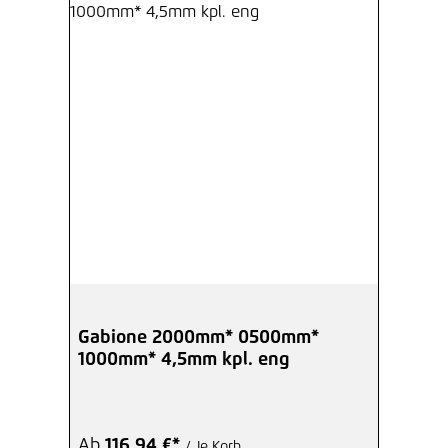
Gelenkspirale 1000 mm,
Drahtstärke 5,0 mm
1,93 €*
/ Je Stück
Hinzufügen
Gelenkspirale 0500 mm,
Drahtstärke 5,0 mm
0,99 €*
/ Je Stück
Hinzufügen
Gabione 2000mm* 0500mm*
Distanzhalter für Gabionen 0500
1000mm* 4,5mm kpl. eng
mm, Draht 5,0 mm
0,84 €*
/ Je Stück
Ab
116,94 €*
/ Je Korb