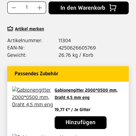
Produkt Anzahl: Gib den gewünschten Wer
In den Warenkorb
Artikel merken
Artikelnummer:
11304
EAN-Nr:
4250626605769
Gewicht:
26.76 kg / Korb
Passendes Zubehör
Gabionengitter 2000*0500 mm,
Draht 4,5 mm eng
19,77 €*
/ Je Gitter
Hinzufügen