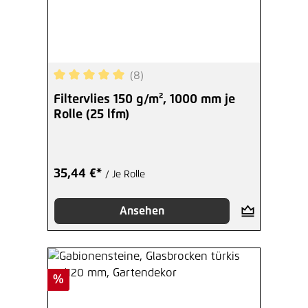
(8)
Durchschnittliche Bewertung von 5 von 5 Sterne
Filtervlies 150 g/m², 1000 mm je
Rolle (25 lfm)
35,44 €*
/ Je Rolle
Ansehen
Rabatt
%