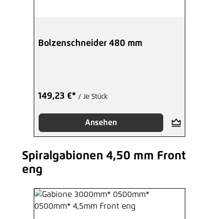
Bolzenschneider 480 mm
149,23 €*
/ Je Stück
Ansehen
Spiralgabionen 4,50 mm Front
Produktgalerie überspringen
eng