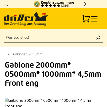
Kundenauszeichnung
Zum Hauptinhalt springen
4.78/5
Gabionen Ø 4,5mm
Gabione 2000mm*
0500mm* 1000mm* 4,5mm
Front eng
Bildergalerie überspringen