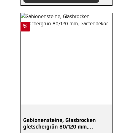
Rabatt
%
Gabionensteine, Glasbrocken
gletschergrün 80/120 mm,