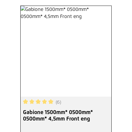
Hinzufügen
Distanzhalter für Gabionen 0500
mm, Draht 5,0 mm
0,84 €*
/ Je Stück
Hinzufügen
Bolzenschneider 480 mm
149,23 €*
/ Je Stück
(6)
Hinzufügen
Durchschnittliche Bewertung von 5 von 5 Sterne
Gabione 1500mm* 0500mm*
0500mm* 4,5mm Front eng