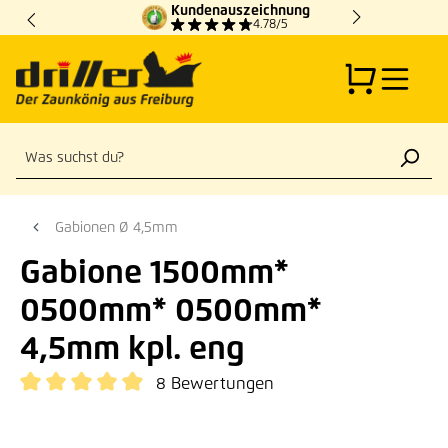
Kundenauszeichnung
Zum Hauptinhalt springen
4.78/5
Gabionen Ø 4,5mm
Gabione 1500mm*
0500mm* 0500mm*
4,5mm kpl. eng
8 Bewertungen
Durchschnittliche Bewertung von 4.88 von 5 Sternen