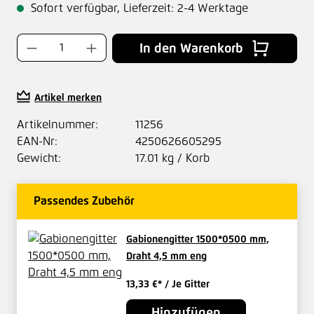
Sofort verfügbar, Lieferzeit: 2-4 Werktage
Produkt Anzahl: Gib den gewünschten Wer
In den Warenkorb
Artikel merken
Artikelnummer:
11256
EAN-Nr:
4250626605295
Gewicht:
17.01 kg / Korb
Passendes Zubehör
Gabionengitter 1500*0500 mm,
Draht 4,5 mm eng
13,33 €*
/ Je Gitter
Hinzufügen