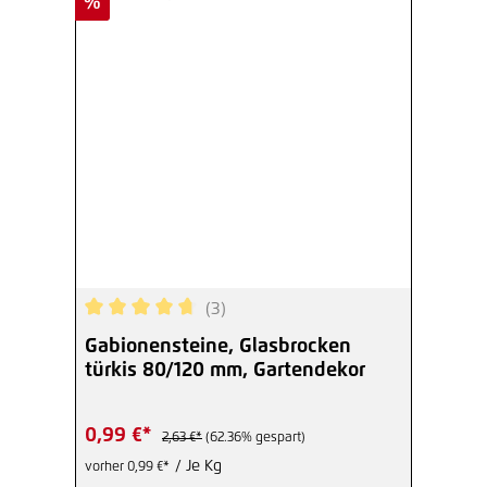
Rabatt
%
(3)
Durchschnittliche Bewertung von 4.67 von 5 Ste
Gabionensteine, Glasbrocken
türkis 80/120 mm, Gartendekor
0,99 €*
2,63 €*
(62.36% gespart)
/ Je Kg
vorher 0,99 €*