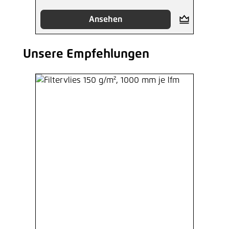
Ansehen
Unsere Empfehlungen
Produktgalerie überspringen