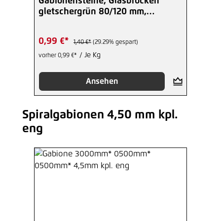
Gabionensteine, Glasbrocken
gletschergrün 80/120 mm,
Gartendekor
0,99 €*
1,40 €*
(29.29% gespart)
/ Je Kg
vorher 0,99 €*
Ansehen
Spiralgabionen 4,50 mm kpl.
Produktgalerie überspringen
eng